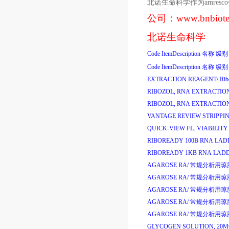
北诺生命科学作为
amresco
公司：
www.bnbiot
北诺生命科学
Code
ItemDescription
名称
级别
Code
ItemDescription
名称
级别
EXTRACTION REAGENT/
Ri
RIBOZOL, RNA EXTRACTIO
RIBOZOL, RNA EXTRACTIO
VANTAGE REVIEW STRIPPIN
QUICK-VIEW FL. VIABILITY
RIBOREADY 100B RNA LAD
RIBOREADY 1KB RNA LADD
AGAROSE RA/
常规分析用琼
AGAROSE RA/
常规分析用琼
AGAROSE RA/
常规分析用琼
AGAROSE RA/
常规分析用琼
AGAROSE RA/
常规分析用琼
GLYCOGEN SOLUTION, 20M