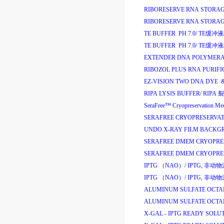
RIBORESERVE RNA STORAG
RIBORESERVE RNA STORAG
TE BUFFER PH 7.0/
TE
缓冲液
TE BUFFER PH 7.0/
TE
缓冲液
EXTENDER DNA POLYMERAS
RIBOZOL PLUS RNA PURIFI
EZ-VISION TWO DNA DYE &
RIPA LYSIS BUFFER/
RIPA
裂
SeraFree
™
Cryopreservation Med
SERAFREE CRYOPRESERVAT
UNDO X-RAY FILM BACKG
SERAFREE DMEM CRYOPRE
SERAFREE DMEM CRYOPRE
IPTG （NAO）/
IPTG,
非动物
IPTG （NAO）/
IPTG,
非动物
ALUMINUM SULFATE OCTA
ALUMINUM SULFATE OCTA
X-GAL - IPTG READY SOLU