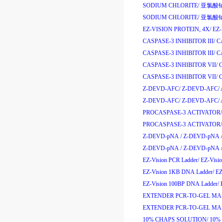
SODIUM CHLORITE/
亚氯酸
SODIUM CHLORITE/
亚氯酸
EZ-VISION PROTEIN, 4X/
EZ
CASPASE-3 INHIBITOR III/
C
CASPASE-3 INHIBITOR III/
C
CASPASE-3 INHIBITOR VII/
CASPASE-3 INHIBITOR VII/
Z-DEVD-AFC/
Z-DEVD-AFC/
Z-DEVD-AFC/
Z-DEVD-AFC/
PROCASPASE-3 ACTIVATOR/
PROCASPASE-3 ACTIVATOR/
Z-DEVD-pNA /
Z-DEVD-pNA 
Z-DEVD-pNA /
Z-DEVD-pNA 
EZ-Vision PCR Ladder/
EZ-Visi
EZ-Vision 1KB DNA Ladder/
EZ
EZ-Vision 100BP DNA Ladder/
EXTENDER PCR-TO-GEL MAS
EXTENDER PCR-TO-GEL MAS
10% CHAPS SOLUTION/
10%