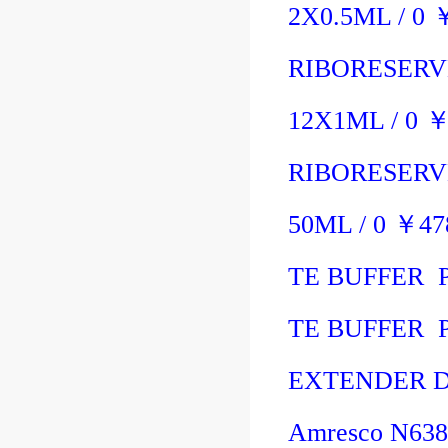
2X0.5ML
/
0
RIBORESERV
12X1ML
/
0
RIBORESERV
50ML
/
0
￥
4
TE BUFFER P
TE BUFFER P
EXTENDER D
Amresco N638