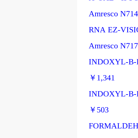
Amresco N71
RNA EZ-VISI
Amresco N71
INDOXYL-B-
￥
1,341
INDOXYL-B-
￥
503
FORMALDEHY