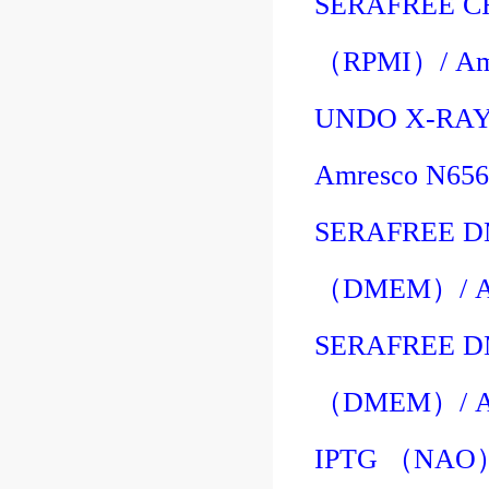
SERAFREE C
（RPMI）/
Am
UNDO X-RAY
Amresco N656
SERAFREE D
（DMEM）/
SERAFREE D
（DMEM）/
IPTG （NAO