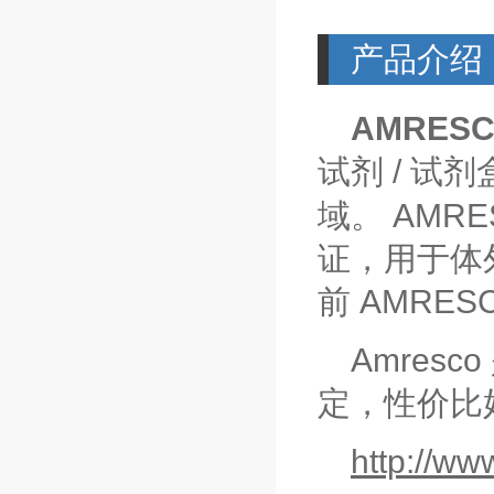
产品介绍
AMRES
/
试剂
试剂
AMRE
域。
证，用于体
AMRES
前
Amresco
定，性价比
http://ww