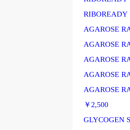
RIBOREADY 
AGAROSE RA
AGAROSE RA
AGAROSE RA
AGAROSE RA
AGAROSE RA
￥
2,500
GLYCOGEN S