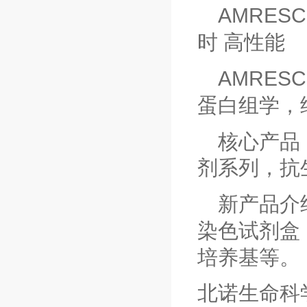
AMRES
时 高性能
AMRES
蛋白组学，
核心产品
剂系列，抗
新产品介
染色试剂盒
培养基等。
北诺生命科