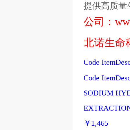
提供高质量
公司：
ww
北诺生命
Code
ItemDesc
Code
ItemDesc
SODIUM
HY
EXTRACTION
￥
1,465