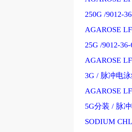
250G
/9012-36
AGAROSE LF
25G
/9012-36-
AGAROSE LF
3G
/
脉冲电泳
AGAROSE LF
5G
分装
/
脉冲
SODIUM CHL