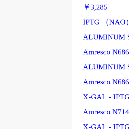
￥
3,285
IPTG （NAO
ALUMINUM 
Amresco N68
ALUMINUM 
Amresco N68
X-GAL - IPT
Amresco N714
X-GAL - IPT