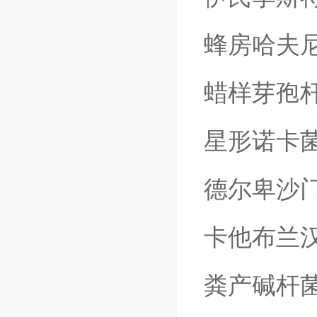
蜂房哈夫
蜡样芽孢
星形诺卡
德尔卑沙
卡他布兰
粪产碱杆