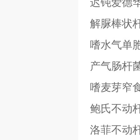
迟钝爱德
解脲棒状
嗜水气单
产气肠杆
嗜麦芽窄
鲍氏不动
洛菲不动