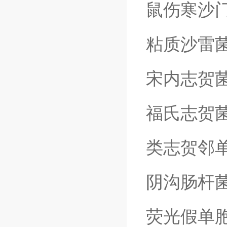
鼠伤寒沙
粘质沙雷
宋内志贺
福氏志贺
类志贺邻
阴沟肠杆
荧光假单