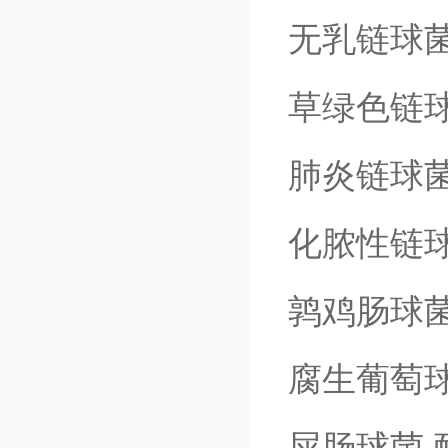
无乳链球
草绿色链
肺炎链球
化脓性链
鹑鸡肠球
腐生葡萄
屎肠球菌