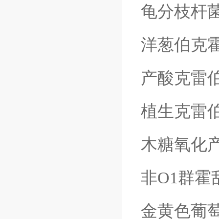
龟分枝杆
洋葱伯克
产酸克雷
植生克雷
木糖氧化
非
O1
群霍
金黄色葡