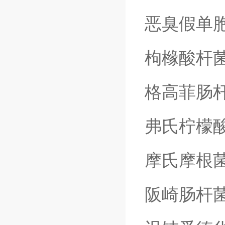
恶臭假单
枸橼酸杆
格高菲肠
弗氏柠檬
摩氏摩根
阪崎肠杆