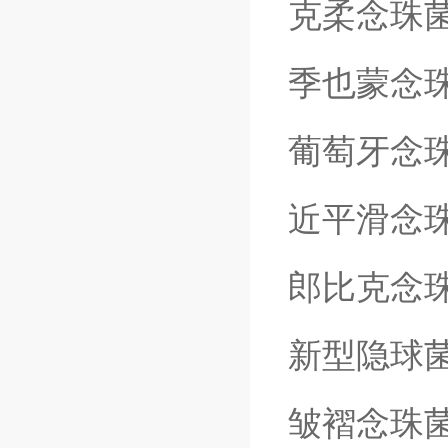
克柔念珠
季也蒙念
葡萄牙念
近平滑念
郎比克念
新型隐球
皱褶念珠