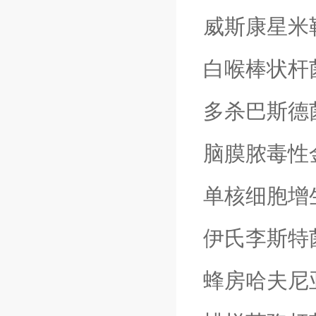
威斯康星米
白喉棒状杆
多杀巴斯德
脑膜脓毒性
单核细胞增
伊氏李斯特
蜂房哈夫尼