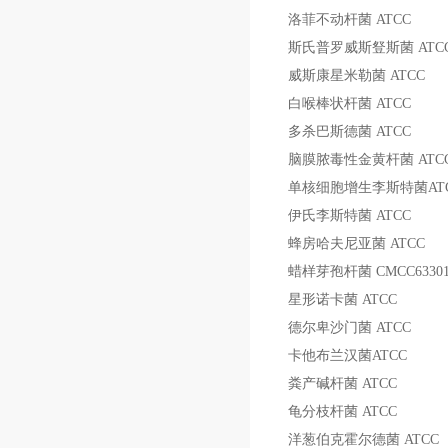
洛菲不动杆菌
ATCC
斯氏普罗威斯豋斯菌
ATC
威斯康星米勒菌
ATCC
白喉棒状杆菌
ATCC
多杀巴斯德菌
ATCC
脑膜脓毒性金黄杆菌
ATC
单核细胞增生李斯特菌
AT
伊氏李斯特菌
ATCC
蜂房哈夫尼亚菌
ATCC
蜡样芽孢杆菌
CMCC6330
星形诺卡菌
ATCC
德尔卑沙门菌
ATCC
卡他布兰汉菌
ATCC
粪产碱杆菌
ATCC
龟分枝杆菌
ATCC
洋葱伯克霍尔德菌
ATCC