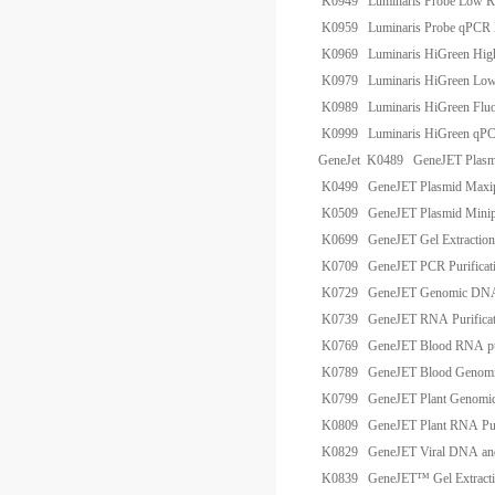
K0949
Luminaris Probe Low 
K0959
Luminaris Probe qPCR
K0969
Luminaris HiGreen Hi
K0979
Luminaris HiGreen L
K0989
Luminaris HiGreen Flu
K0999
Luminaris HiGreen qP
GeneJet
K0489
GeneJET Plasm
K0499
GeneJET Plasmid Maxi
K0509
GeneJET Plasmid Minip
K0699
GeneJET Gel Extraction
K0709
GeneJET PCR Purificat
K0729
GeneJET Genomic DNA P
K0739
GeneJET RNA Purificat
K0769
GeneJET Blood RNA pur
K0789
GeneJET Blood Genomic
K0799
GeneJET Plant Genomic
K0809
GeneJET Plant RNA Puri
K0829
GeneJET Viral DNA and
K0839
GeneJET™ Gel Extract