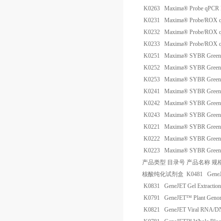
K0263
Maxima® Probe qPCR M
K0231
Maxima® Probe/ROX 
K0232
Maxima® Probe/ROX 
K0233
Maxima® Probe/ROX 
K0251
Maxima® SYBR Green 
K0252
Maxima® SYBR Green 
K0253
Maxima® SYBR Green 
K0241
Maxima® SYBR Green/
K0242
Maxima® SYBR Green/
K0243
Maxima® SYBR Green/
K0221
Maxima® SYBR Gree
K0222
Maxima® SYBR Gree
K0223
Maxima® SYBR Gree
产品类型
目录号
产品名称
规
核酸纯化试剂盒
K0481
GeneJ
K0831
GeneJET Gel Extractio
K0791
GeneJET™ Plant Genomi
K0821
GeneJET Viral RNA/DNA