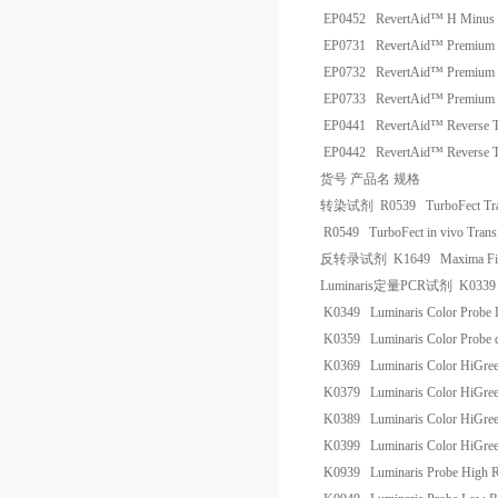
EP0452
RevertAid™ H Minus R
EP0731
RevertAid™ Premium R
EP0732
RevertAid™ Premium R
EP0733
RevertAid™ Premium R
EP0441
RevertAid™ Reverse T
EP0442
RevertAid™ Reverse T
货号
产品名
规格
转染试剂
R0539
TurboFect Tr
R0549
TurboFect in vivo Trans
反转录试剂
K1649
Maxima Fir
Luminaris
定量
PCR
试剂
K033
K0349
Luminaris Color Prob
K0359
Luminaris Color Probe
K0369
Luminaris Color HiGr
K0379
Luminaris Color HiGr
K0389
Luminaris Color HiGre
K0399
Luminaris Color HiGre
K0939
Luminaris Probe High