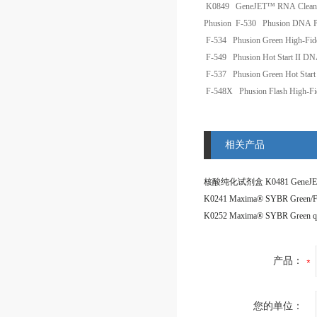
K0849
GeneJET™ RNA Cleanup
Phusion
F-530
Phusion DNA P
F-534
Phusion Green High-Fid
F-549
Phusion Hot Start II D
F-537
Phusion Green Hot Start
F-548X
Phusion Flash High-Fi
相关产品
产品：
您的单位：