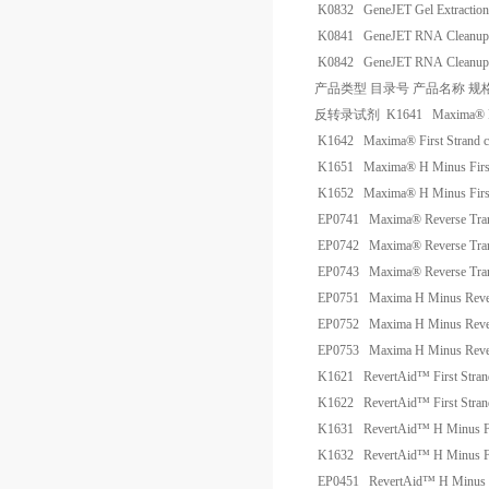
K0832
GeneJET Gel Extractio
K0841
GeneJET RNA Cleanup a
K0842
GeneJET RNA Cleanup a
产品类型
目录号
产品名称
规
反转录试剂
K1641
Maxima® F
K1642
Maxima® First Strand 
K1651
Maxima® H Minus First
K1652
Maxima® H Minus First
EP0741
Maxima® Reverse Tran
EP0742
Maxima® Reverse Tran
EP0743
Maxima® Reverse Tran
EP0751
Maxima H Minus Rever
EP0752
Maxima H Minus Rever
EP0753
Maxima H Minus Rever
K1621
RevertAid™ First Stra
K1622
RevertAid™ First Stra
K1631
RevertAid™ H Minus Fi
K1632
RevertAid™ H Minus Fi
EP0451
RevertAid™ H Minus R