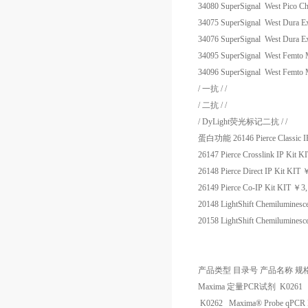
34080
SuperSignal West Pico Ch
34075
SuperSignal West Dura Ex
34076
SuperSignal West Dura Ex
34095
SuperSignal West Femto M
34096
SuperSignal West Femto M
/
一抗
/
/
/
二抗
/
/
/
DyLight
荧光标记二抗
/
/
蛋白功能
26146
Pierce Classic I
26147
Pierce Crosslink IP Kit
KI
26148
Pierce Direct IP Kit
KIT
26149
Pierce Co-IP Kit
KIT
￥
3
20148
LightShift Chemilumines
20158
LightShift Chemilumine
产品类型
目录号
产品名称
规
Maxima
定量
PCR
试剂
K0261
K0262
Maxima® Probe qPCR M