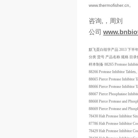
www.thermofisher.cn
。
咨询,，周刘
公司
www.bnbio
默飞蛋白组学产品
2013
下半年
分类
货号
产品名称
规格
目录
样本制备
88265
Protease Inhibit
88266
Protease Inhibitor Tablets
88665
Pierce Protease Inhibitor T
88666
Pierce Protease Inhibitor 
88667
Pierce Phosphatase Inhibit
88668
Pierce Protease and Phosph
88669
Pierce Protease and Phosph
78430
Halt Protease Inhibitor 
87786
Halt Protease Inhibitor 
78429
Halt Protease Inhibitor 