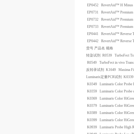
EP0452
RevertAid™ H Minus R
EP0731
RevertAid™ Premium R
EP0732
RevertAid™ Premium R
EP0733
RevertAid™ Premium R
EP0441
RevertAid™ Reverse T
EP0442
RevertAid™ Reverse T
货号
产品名
规格
转染试剂
R0539
TurboFect Tr
R0549
TurboFect in vivo Trans
反转录试剂
K1649
Maxima Fir
Luminaris
定量
PCR
试剂
K033
K0349
Luminaris Color Prob
K0359
Luminaris Color Probe
K0369
Luminaris Color HiGr
K0379
Luminaris Color HiGr
K0389
Luminaris Color HiGre
K0399
Luminaris Color HiGre
K0939
Luminaris Probe High