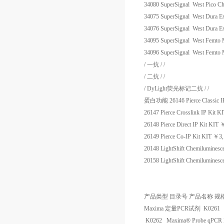
34080
SuperSignal West Pico Ch
34075
SuperSignal West Dura Ex
34076
SuperSignal West Dura Ex
34095
SuperSignal West Femto M
34096
SuperSignal West Femto M
/
一抗
/
/
/
二抗
/
/
/
DyLight
荧光标记二抗
/
/
蛋白功能
26146
Pierce Classic I
26147
Pierce Crosslink IP Kit
KI
26148
Pierce Direct IP Kit
KIT
26149
Pierce Co-IP Kit
KIT
￥
3
20148
LightShift Chemilumines
20158
LightShift Chemilumine
产品类型
目录号
产品名称
规
Maxima
定量
PCR
试剂
K0261
K0262
Maxima® Probe qPCR M