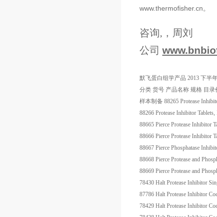
www.thermofisher.cn
。
咨询,，周刘
公司
www.bnbio
默飞蛋白组学产品
2013
下半年
分类
货号
产品名称
规格
目录
样本制备
88265
Protease Inhibit
88266
Protease Inhibitor Tablets
88665
Pierce Protease Inhibitor T
88666
Pierce Protease Inhibitor 
88667
Pierce Phosphatase Inhibit
88668
Pierce Protease and Phosph
88669
Pierce Protease and Phosph
78430
Halt Protease Inhibitor 
87786
Halt Protease Inhibitor 
78429
Halt Protease Inhibitor 