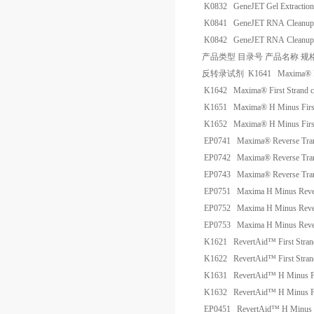
K0832
GeneJET Gel Extractio
K0841
GeneJET RNA Cleanup a
K0842
GeneJET RNA Cleanup a
产品类型
目录号
产品名称
规
反转录试剂
K1641
Maxima® F
K1642
Maxima® First Strand 
K1651
Maxima® H Minus First
K1652
Maxima® H Minus First
EP0741
Maxima® Reverse Tran
EP0742
Maxima® Reverse Tran
EP0743
Maxima® Reverse Tran
EP0751
Maxima H Minus Rever
EP0752
Maxima H Minus Rever
EP0753
Maxima H Minus Rever
K1621
RevertAid™ First Stra
K1622
RevertAid™ First Stra
K1631
RevertAid™ H Minus Fi
K1632
RevertAid™ H Minus Fi
EP0451
RevertAid™ H Minus R