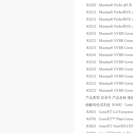
K0263
Maxima® Probe qPCR M
K0231
Maxima® Probe/ROX 
K0232
Maxima® Probe/ROX 
K0233
Maxima® Probe/ROX 
K0251
Maxima® SYBR Green 
K0252
Maxima® SYBR Green 
K0253
Maxima® SYBR Green 
K0241
Maxima® SYBR Green/
K0242
Maxima® SYBR Green/
K0243
Maxima® SYBR Green/
K0221
Maxima® SYBR Gree
K0222
Maxima® SYBR Gree
K0223
Maxima® SYBR Gree
产品类型
目录号
产品名称
规
核酸纯化试剂盒
K0481
GeneJ
K0831
GeneJET Gel Extractio
K0791
GeneJET™ Plant Genomi
K0821
GeneJET Viral RNA/DNA