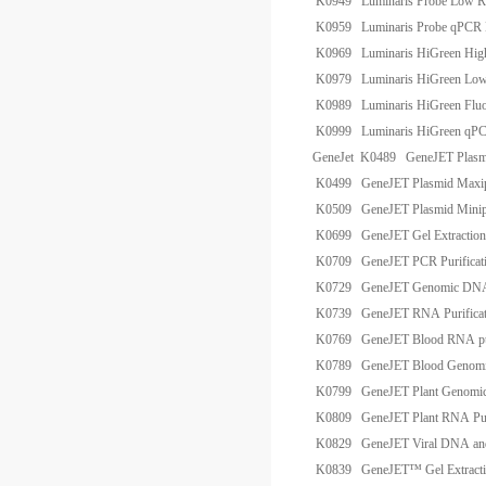
K0949
Luminaris Probe Low 
K0959
Luminaris Probe qPCR
K0969
Luminaris HiGreen Hi
K0979
Luminaris HiGreen L
K0989
Luminaris HiGreen Flu
K0999
Luminaris HiGreen qP
GeneJet
K0489
GeneJET Plasm
K0499
GeneJET Plasmid Maxi
K0509
GeneJET Plasmid Minip
K0699
GeneJET Gel Extraction
K0709
GeneJET PCR Purificat
K0729
GeneJET Genomic DNA P
K0739
GeneJET RNA Purificat
K0769
GeneJET Blood RNA pur
K0789
GeneJET Blood Genomic
K0799
GeneJET Plant Genomic
K0809
GeneJET Plant RNA Puri
K0829
GeneJET Viral DNA and
K0839
GeneJET™ Gel Extract