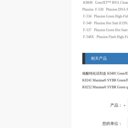
K0849
GeneJET™ RNA Cleanup
Phusion
F-530
Phusion DNA P
F-534
Phusion Green High-Fid
F-549
Phusion Hot Start II D
F-537
Phusion Green Hot Start
F-548X
Phusion Flash High-Fi
相关产品
产品：
您的单位：