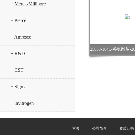
+ Merck-Millipore
+ Pierce
+ Amresco
+ R&D
+ CST
+ Sigma
+ invitrogen
首页
|
公司简介
|
资质证书