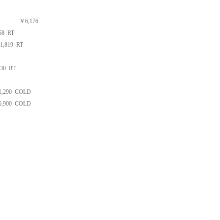
TE
￥
6,176
58
RT
1,819
RT
530
RT
1,290
COLD
6,900
COLD