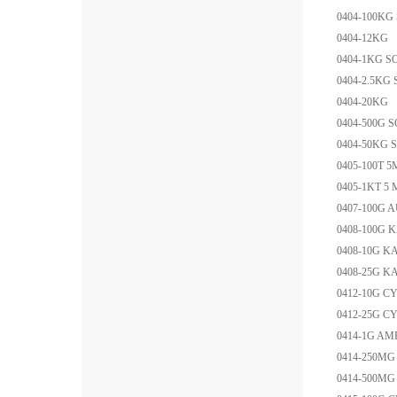
0404-100KG
0404-12
0404-1KG
S
0404-2.5KG
0404-20
0404-500G
S
0404-50KG
0405-100T
5
0405-1KT
5 
0407-100G
A
0408-100G
K
0408-10G
KA
0408-25G
KA
0412-10G
CY
0412-25G
CY
0414-1G
AMP
0414-250MG
0414-500MG