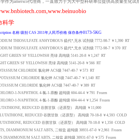
科学作为
amersco
代理商，一直致力于为大中型科研单位提供高质量生化试
ww.bnbiotech.com
,www.beinuobio
命科学
0173-5KG
cription
名称
级别
CAS
2011
年人民币价格
保存条件
ODIUM THIOSULFATE ANHYDROUS
硫代*
,
无水
试剂级
7772-98-7
￥
1,390
RT
ODIUM THIOSULFATE ANHYDROUS
硫代*
,
无水
试剂级
7772-98-7
￥
370
RT
IGHT GREEN SF YELLOWISH
亮绿
高纯级
5141-20-8
￥
1,247
RT
GHT GREEN SF YELLOWISH
亮绿
高纯级
5141-20-8
￥
566
RT
OTASSIUM CHLORIDE
氯化钾
ACS
级
7447-40-7
￥
573
RT
POTASSIUM CHLORIDE
氯化钾
ACS
级
7447-40-7
￥
1,140
RT
OTASSIUM CHLORIDE
氯化钾
ACS
级
7447-40-7
￥
389
RT
CHLORO-1-NAPHTHOL
4-
氯
-1-
萘酚
超纯级
604-44-4
￥
791
Frozen
CHLORO-1-NAPHTHOL
4-
氯
-1-
萘酚
超纯级
604-44-4
￥
1,254
Frozen
UTATHIONE, REDUCED
谷胱甘肽
（
还原型
）
高纯级
￥
11,000
LUTATHIONE, REDUCED
谷胱甘肽
（
还原型
）
高纯级
70-18-8
￥
4,593
COLD
UTATHIONE, REDUCED
谷胱甘肽
（
还原型
）
高纯级
70-18-8
￥
1,350
COLD
TS, DIAMMONIUM SALT
ABTS,
二铵盐
超纯级
30931-67-0
￥
2,961
Frozen
S DIAMMONIUM SALT
ABTS,
二铵盐
超纯级
30931-67-0
￥
575
Frozen