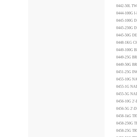
0442-50L
TW
0444-100G
I
0445-100G
D
0445-250G
D
0445-50G
DE
0448-1KG
C
0449-100G
B
0449-25G
BR
0449-50G
BR
0451-25G
IN
0455-10G
NA
0455-1G
NA
0455-5G
NA
0456-10G
2'
0456-5G
2'
0458-1kG
TR
0458-250G
T
0458-25G
TR