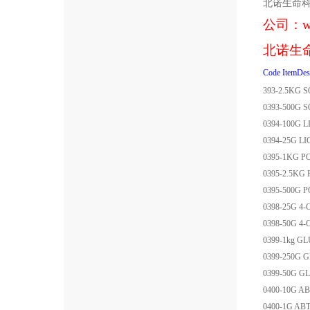
北诺生命
公司：
w
北诺生
Code
ItemDes
393-2.5KG
S
0393-500G
S
0394-100G
L
0394-25G
LI
0395-1KG
P
0395-2.5KG
0395-500G
P
0398-25G
4-
0398-50G
4-
0399-1kg
GL
0399-250G
G
0399-50G
GL
0400-10G
AB
0400-1G
ABT