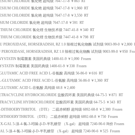
ESIUM CHLORIDE
氯化铯
超纯级
7647-17-8
￥
863
RT
ESIUM CHLORIDE
氯化铯
超纯级
7647-17-8
￥
1,960
RT
ESIUM CHLORIDE
氯化铯
超纯级
7647-17-8
￥
3,550
RT
SIUM CHLORIDE
氯化铯
超纯级
7647-17-8
￥
591
RT
ITHIUM CHLORIDE
氯化锂
生物技术级
7447-41-8
￥
340
RT
ITHIUM CHLORIDE
氯化锂
生物技术级
7447-41-8
￥
798
RT
0U
PEROXIDASE, HORSERADISH, RZ 1.0
辣根过氧化物酶
试剂级
9003-99-0
￥
2,800
U
PEROXIDASE, HORSERADISH, RZ 1.0
辣根过氧化物酶
试剂级
9003-99-0
￥
950
Fro
NYSTATIN
制霉菌素
美国药典级
1400-61-9
￥
1,090
Frozen
YSTATIN
制霉菌素
美国药典级
1400-61-9
￥
338
Frozen
-GLUTAMIC ACID FREE ACID
L-
谷氨酸
高纯级
56-86-0
￥
616
RT
L-GLUTAMIC ACID FREE ACID
L-
谷氨酸
高纯级
56-86-0
￥
1,360
RT
-GLUTAMIC ACID
L-
谷氨酸
高纯级
68.8
￥
2,400
ETRACYCLINE HYDROCHLORIDE
盐酸四环素
美国药典级
64-75-5
￥
871
RT
TRACYCLINE HYDROCHLORIDE
盐酸四环素
美国药典级
64-75-5
￥
343
RT
-DITHIOERYTHRITOL （DTE）
二硫赤鲜醇
超纯级
6892-68-8
￥
2,380
Frozen
-DITHIOERYTHRITOL （DTE）
二硫赤鲜醇
超纯级
6892-68-8
￥
750
Frozen
X-GAL
5-
溴
-4-
氯
-3-
吲哚
-
β
-D-
半乳糖苷
（X-gal）
超纯级
7240-90-6
询价
Frozen
GAL
5-
溴
-4-
氯
-3-
吲哚
-
β
-D-
半乳糖苷
（X-gal）
超纯级
7240-90-6
￥
525
Frozen