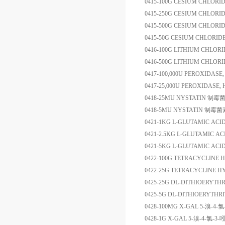
0415-100G
CESIUM CHLORI
0415-250G
CESIUM CHLORI
0415-500G
CESIUM CHLORI
0415-50G
CESIUM CHLORID
0416-100G
LITHIUM CHLORI
0416-500G
LITHIUM CHLORI
0417-100,000U
PEROXIDASE, 
0417-25,000U
PEROXIDASE, H
0418-25MU
NYSTATIN
制霉
0418-5MU
NYSTATIN
制霉菌
0421-1KG
L-GLUTAMIC ACID
0421-2.5KG
L-GLUTAMIC AC
0421-5KG
L-GLUTAMIC ACI
0422-100G
TETRACYCLINE 
0422-25G
TETRACYCLINE H
0425-25G
DL-DITHIOERYTH
0425-5G
DL-DITHIOERYTHR
0428-100MG
X-GAL
5-
溴
-4-
氯
0428-1G
X-GAL
5-
溴
-4-
氯
-3-