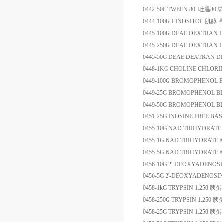
0442-50L
TWEEN 80
吐温
80
0444-100G
I-INOSITOL
肌醇
0445-100G
DEAE DEXTRAN
0445-250G
DEAE DEXTRAN
0445-50G
DEAE DEXTRAN
D
0448-1KG
CHOLINE CHLORI
0449-100G
BROMOPHENOL 
0449-25G
BROMOPHENOL B
0449-50G
BROMOPHENOL B
0451-25G
INOSINE FREE BA
0455-10G
NAD TRIHYDRATE
0455-1G
NAD TRIHYDRATE
0455-5G
NAD TRIHYDRATE
0456-10G
2'-DEOXYADENOS
0456-5G
2'-DEOXYADENOS
0458-1kG
TRYPSIN 1:250
胰蛋
0458-250G
TRYPSIN 1:250
胰
0458-25G
TRYPSIN 1:250
胰蛋