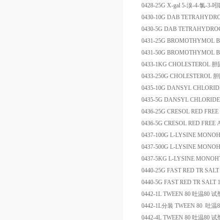
0428-25G
X-gal
5-
溴
-4-
氯
-3-
吲
0430-10G
DAB TETRAHYDR
0430-5G
DAB TETRAHYDRO
0431-25G
BROMOTHYMOL B
0431-50G
BROMOTHYMOL B
0433-1KG
CHOLESTEROL
胆
0433-250G
CHOLESTEROL
胆
0435-10G
DANSYL CHLORID
0435-5G
DANSYL CHLORIDE
0436-25G
CRESOL RED FREE
0436-5G
CRESOL RED FREE 
0437-100G
L-LYSINE MONO
0437-500G
L-LYSINE MONO
0437-5KG
L-LYSINE MONO
0440-25G
FAST RED TR SALT
0440-5G
FAST RED TR SALT 
0442-1L
TWEEN 80
吐温
80
试
0442-1L
分装
TWEEN 80
吐温
8
0442-4L
TWEEN 80
吐温
80
试