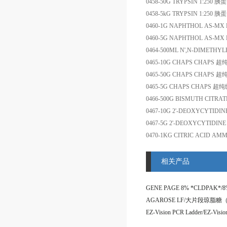
0458-50G
TRYPSIN 1:250
胰蛋
0458-5kG
TRYPSIN 1:250
胰蛋
0460-1G
NAPHTHOL AS-MX 
0460-5G
NAPHTHOL AS-MX 
0464-500ML
N',N-DIMETHY
0465-10G
CHAPS
CHAPS
超
0465-50G
CHAPS
CHAPS
超
0465-5G
CHAPS
CHAPS
超纯
0466-500G
BISMUTH CITRAT
0467-10G
2'-DEOXYCYTIDI
0467-5G
2'-DEOXYCYTIDIN
0470-1KG
CITRIC ACID AM
相关产品