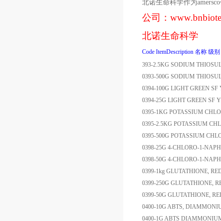
北诺生命科学作为
amersco
公司：
www.bnbiot
北诺生命科学
Code
ItemDescription
名称
级别
393-2.5KG
SODIUM THIOSU
0393-500G
SODIUM THIOSU
0394-100G
LIGHT GREEN SF
0394-25G
LIGHT GREEN SF 
0395-1KG
POTASSIUM CHLO
0395-2.5KG
POTASSIUM CH
0395-500G
POTASSIUM CHL
0398-25G
4-CHLORO-1-NAP
0398-50G
4-CHLORO-1-NAP
0399-1kg
GLUTATHIONE, RE
0399-250G
GLUTATHIONE, 
0399-50G
GLUTATHIONE, R
0400-10G
ABTS, DIAMMONI
0400-1G
ABTS DIAMMONIUM