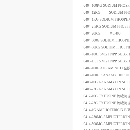
0404-100KG
SODIUM PHOSP
0404-12KG
SO
0404-1KG
SODIUM PHOSPHA
0404-2.5KG
SODIUM PHOSP
0404-20KG
￥
8,400
0404-500G
SODIUM PHOSPH
0404-50KG
SODIUM PHOSP
0405-100T
5MG PNPP SUBST
0405-1KT
5 MG PNPP SUBST
0407-100G
AURAMINE O
金
0408-100G
KANAMYCIN SUL
0408-10G
KANAMYCIN SULF
0408-25G
KANAMYCIN SULF
0412-10G
CYTOSINE
胞嘧啶
0412-25G
CYTOSINE
胞嘧啶
0414-1G
AMPHOTERICIN B
0414-250MG
AMPHOTERICIN
0414-500MG
AMPHOTERICIN