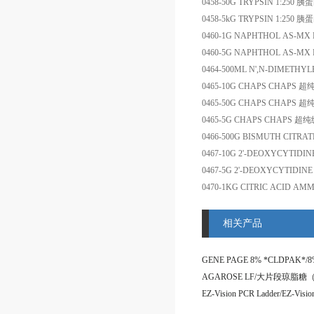
0458-50G
TRYPSIN 1:250
胰蛋
0458-5kG
TRYPSIN 1:250
胰蛋
0460-1G
NAPHTHOL AS-MX 
0460-5G
NAPHTHOL AS-MX 
0464-500ML
N',N-DIMETHY
0465-10G
CHAPS
CHAPS
超
0465-50G
CHAPS
CHAPS
超
0465-5G
CHAPS
CHAPS
超纯
0466-500G
BISMUTH CITRAT
0467-10G
2'-DEOXYCYTIDI
0467-5G
2'-DEOXYCYTIDIN
0470-1KG
CITRIC ACID AM
相关产品