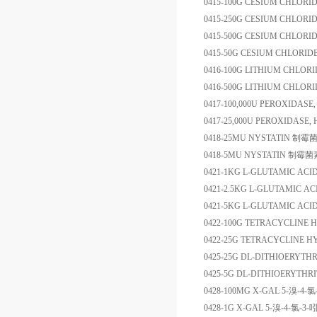
0415-100G
CESIUM CHLORI
0415-250G
CESIUM CHLORI
0415-500G
CESIUM CHLORI
0415-50G
CESIUM CHLORID
0416-100G
LITHIUM CHLORI
0416-500G
LITHIUM CHLORI
0417-100,000U
PEROXIDASE, 
0417-25,000U
PEROXIDASE, H
0418-25MU
NYSTATIN
制霉
0418-5MU
NYSTATIN
制霉菌
0421-1KG
L-GLUTAMIC ACID
0421-2.5KG
L-GLUTAMIC AC
0421-5KG
L-GLUTAMIC ACI
0422-100G
TETRACYCLINE 
0422-25G
TETRACYCLINE H
0425-25G
DL-DITHIOERYTH
0425-5G
DL-DITHIOERYTHR
0428-100MG
X-GAL
5-
溴
-4-
氯
0428-1G
X-GAL
5-
溴
-4-
氯
-3-