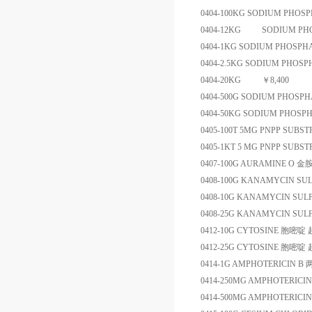
0404-100KG
SODIUM PHOSP
0404-12KG
SO
0404-1KG
SODIUM PHOSPHA
0404-2.5KG
SODIUM PHOSP
0404-20KG
￥
8,400
0404-500G
SODIUM PHOSPH
0404-50KG
SODIUM PHOSP
0405-100T
5MG PNPP SUBST
0405-1KT
5 MG PNPP SUBST
0407-100G
AURAMINE O
金
0408-100G
KANAMYCIN SUL
0408-10G
KANAMYCIN SULF
0408-25G
KANAMYCIN SULF
0412-10G
CYTOSINE
胞嘧啶
0412-25G
CYTOSINE
胞嘧啶
0414-1G
AMPHOTERICIN B
0414-250MG
AMPHOTERICIN
0414-500MG
AMPHOTERICIN