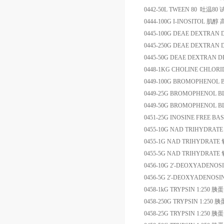
0442-50L
TWEEN 80
吐温
80
0444-100G
I-INOSITOL
肌醇
0445-100G
DEAE DEXTRAN
0445-250G
DEAE DEXTRAN
0445-50G
DEAE DEXTRAN
D
0448-1KG
CHOLINE CHLORI
0449-100G
BROMOPHENOL 
0449-25G
BROMOPHENOL B
0449-50G
BROMOPHENOL B
0451-25G
INOSINE FREE BA
0455-10G
NAD TRIHYDRATE
0455-1G
NAD TRIHYDRATE
0455-5G
NAD TRIHYDRATE
0456-10G
2'-DEOXYADENOS
0456-5G
2'-DEOXYADENOS
0458-1kG
TRYPSIN 1:250
胰蛋
0458-250G
TRYPSIN 1:250
胰
0458-25G
TRYPSIN 1:250
胰蛋