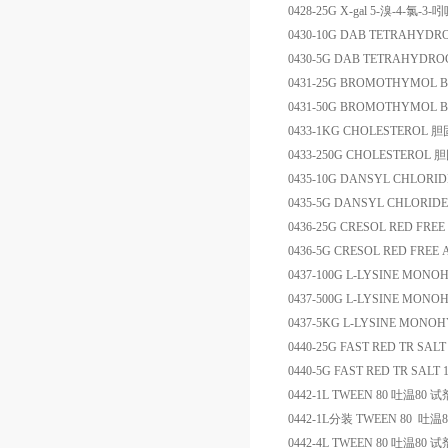
0428-25G
X-gal
5-
溴
-4-
氯
-3-
吲
0430-10G
DAB TETRAHYDR
0430-5G
DAB TETRAHYDRO
0431-25G
BROMOTHYMOL B
0431-50G
BROMOTHYMOL B
0433-1KG
CHOLESTEROL
胆
0433-250G
CHOLESTEROL
胆
0435-10G
DANSYL CHLORID
0435-5G
DANSYL CHLORIDE
0436-25G
CRESOL RED FREE
0436-5G
CRESOL RED FREE 
0437-100G
L-LYSINE MONO
0437-500G
L-LYSINE MONO
0437-5KG
L-LYSINE MONO
0440-25G
FAST RED TR SALT
0440-5G
FAST RED TR SALT 
0442-1L
TWEEN 80
吐温
80
试
0442-1L
分装
TWEEN 80
吐温
8
0442-4L
TWEEN 80
吐温
80
试