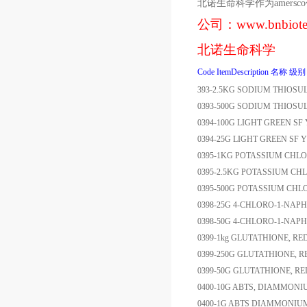
北诺生命科学作为
amersco
公司：
www.bnbiot
北诺生命科学
Code
ItemDescription
名称
级别
393-2.5KG
SODIUM THIOSU
0393-500G
SODIUM THIOSU
0394-100G
LIGHT GREEN SF
0394-25G
LIGHT GREEN SF 
0395-1KG
POTASSIUM CHLO
0395-2.5KG
POTASSIUM CH
0395-500G
POTASSIUM CHL
0398-25G
4-CHLORO-1-NAP
0398-50G
4-CHLORO-1-NAP
0399-1kg
GLUTATHIONE, RE
0399-250G
GLUTATHIONE, 
0399-50G
GLUTATHIONE, R
0400-10G
ABTS, DIAMMONI
0400-1G
ABTS DIAMMONIUM