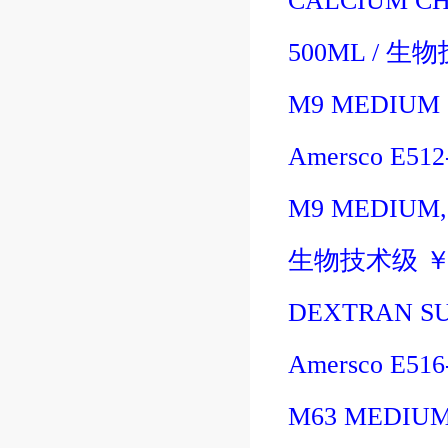
CALCIUM CH
500ML
/
生物
M9 MEDIUM 
Amersco E51
M9 MEDIUM,
生物技术级
DEXTRAN SU
Amersco E51
M63 MEDIUM 