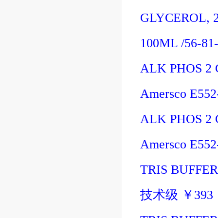
GLYCEROL, 
100ML
/56-81
ALK PHOS 2
Amersco E55
ALK PHOS 2
Amersco E55
TRIS BUFFER,
技术级
￥
393