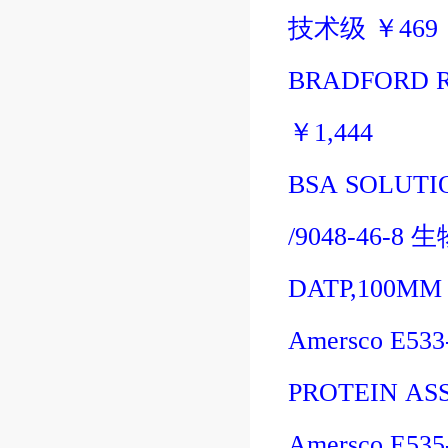
技术级
￥
469
BRADFORD 
￥
1,444
BSA SOLUTI
/9048-46-8
生
DATP,100MM 
Amersco E53
PROTEIN AS
Amersco E535