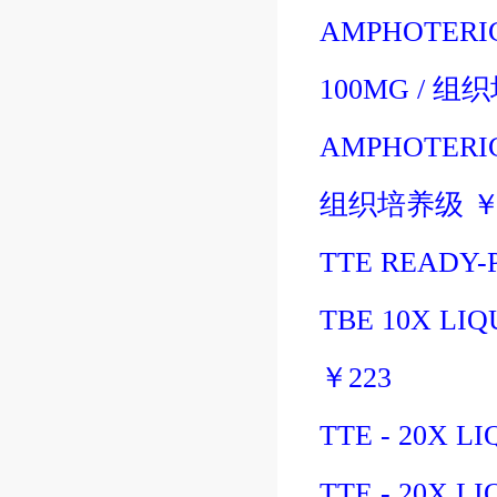
AMPHOTERIC
100MG
/
组织
AMPHOTERIC
组织培养级
TTE READY-
TBE 10X LI
￥
223
TTE - 20X LI
TTE - 20X LI