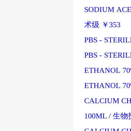
SODIUM ACET
术级
￥
353
PBS - STERIL
PBS - STERIL
ETHANOL 70
ETHANOL 70
CALCIUM CH
100ML
/
生物