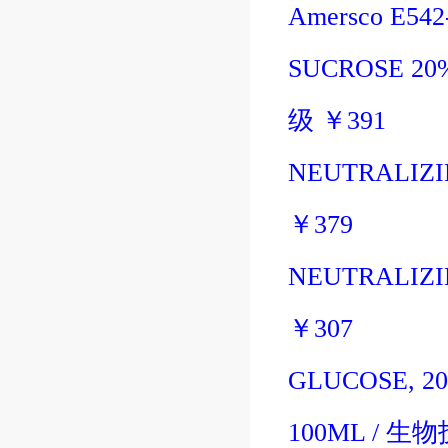
Amersco E54
SUCROSE 20%
级
￥
391
NEUTRALIZI
￥
379
NEUTRALIZI
￥
307
GLUCOSE, 2
100ML
/
生物