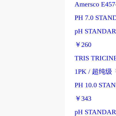
Amersco E457
PH 7.0 STAN
pH STANDARD
￥
260
TRIS TRICIN
1PK
/
超纯级
PH 10.0 STA
￥
343
pH STANDARD