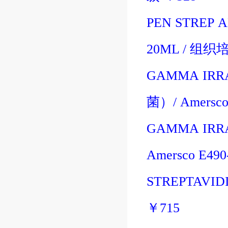
PEN STREP A
20ML
/
组织
GAMMA IRRA
菌
）/
Amersc
GAMMA IRRA
Amersco E49
STREPTAVIDI
￥
715