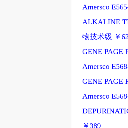
Amersco E56
ALKALINE T
物技术级
￥
6
GENE PAGE 
Amersco E56
GENE PAGE 
Amersco E56
DEPURINATI
￥
389