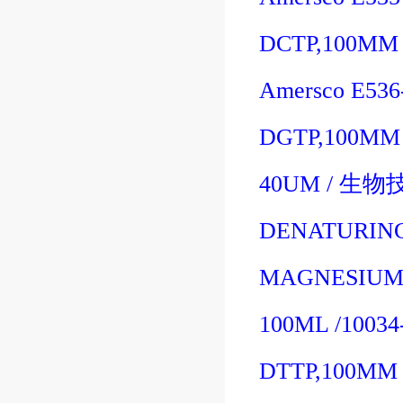
DCTP,100MM 
Amersco E53
DGTP,100MM 
40UM
/
生物
DENATURING
MAGNESIUM 
100ML
/10034
DTTP,100MM 