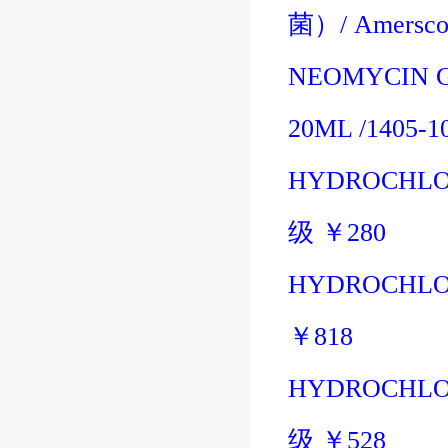
菌
）/
Amersc
NEOMYCIN 
20ML
/1405-1
HYDROCHLOR
级
￥
280
HYDROCHLOR
￥
818
HYDROCHLOR
级
￥
528