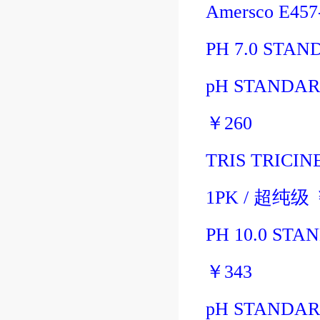
Amersco E457
PH 7.0 STAN
pH STANDARD
￥
260
TRIS TRICIN
1PK
/
超纯级
PH 10.0 STA
￥
343
pH STANDARD