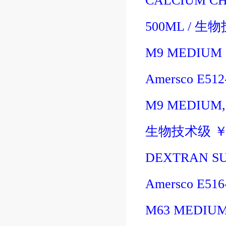
CALCIUM CH
500ML
/
生物
M9 MEDIUM 
Amersco E51
M9 MEDIUM,
生物技术级
DEXTRAN SU
Amersco E51
M63 MEDIUM 