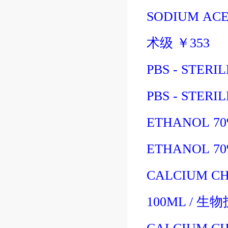
SODIUM ACET
术级
￥
353
PBS - STERIL
PBS - STERIL
ETHANOL 70
ETHANOL 70
CALCIUM CH
100ML
/
生物