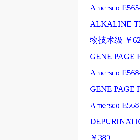
Amersco E56
ALKALINE T
物技术级
￥
6
GENE PAGE 
Amersco E56
GENE PAGE 
Amersco E56
DEPURINATI
￥
389