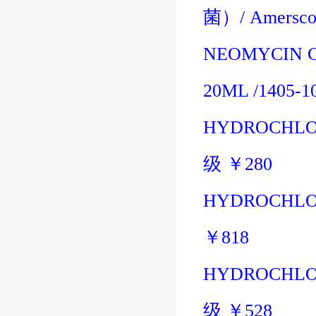
菌
）/
Amersc
NEOMYCIN 
20ML
/1405-1
HYDROCHLOR
级
￥
280
HYDROCHLOR
￥
818
HYDROCHLOR
级
￥
528