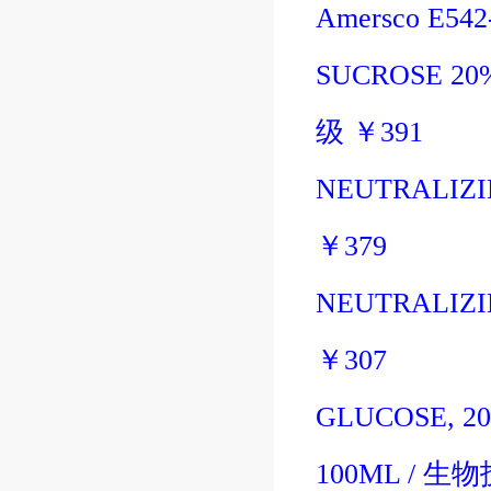
Amersco E54
SUCROSE 20%
级
￥
391
NEUTRALIZI
￥
379
NEUTRALIZI
￥
307
GLUCOSE, 2
100ML
/
生物