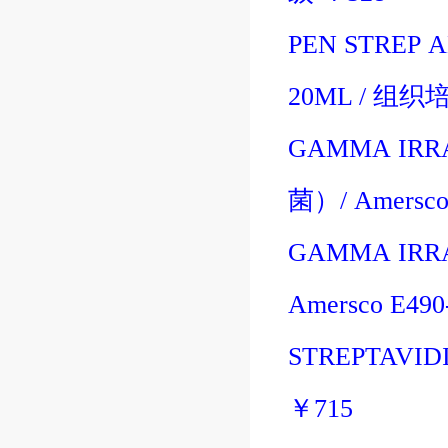
PEN STREP A
20ML
/
组织
GAMMA IRRA
菌
）/
Amersc
GAMMA IRRA
Amersco E49
STREPTAVIDI
￥
715