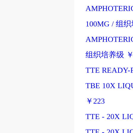
AMPHOTERIC
100MG
/
组织
AMPHOTERIC
组织培养级
TTE READY-
TBE 10X LI
￥
223
TTE - 20X LI
TTE - 20X LI