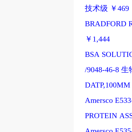
技术级
￥
469
BRADFORD 
￥
1,444
BSA SOLUTI
/9048-46-8
生
DATP,100MM 
Amersco E53
PROTEIN AS
Amersco E535