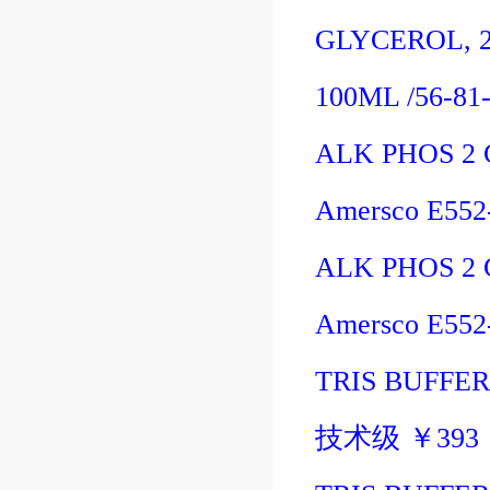
GLYCEROL, 
100ML
/56-81
ALK PHOS 2
Amersco E55
ALK PHOS 2
Amersco E55
TRIS BUFFER,
技术级
￥
393