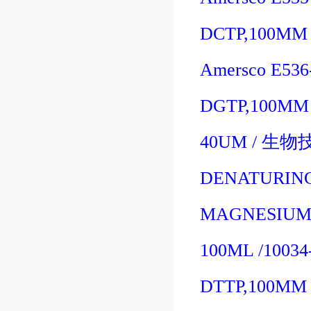
DCTP,100MM 
Amersco E53
DGTP,100MM 
40UM
/
生物
DENATURING
MAGNESIUM 
100ML
/10034
DTTP,100MM 