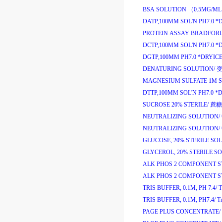
BSA SOLUTION （0.5MG/ML
DATP,100MM SOL'N PH7.0 *
PROTEIN ASSAY BRADFOR
DCTP,100MM SOL'N PH7.0 *
DGTP,100MM PH7.0 *DRYICE
DENATURING SOLUTION/
MAGNESIUM SULFATE 1M S
DTTP,100MM SOL'N PH7.0 *
SUCROSE 20% STERILE/
蔗糖
NEUTRALIZING SOLUTION/
NEUTRALIZING SOLUTION/
GLUCOSE, 20% STERILE SO
GLYCEROL, 20% STERILE S
ALK PHOS 2 COMPONENT S
ALK PHOS 2 COMPONENT S
TRIS BUFFER, 0.1M, PH 7.4/
T
TRIS BUFFER, 0.1M, PH7.4/
Tr
PAGE PLUS CONCENTRATE/