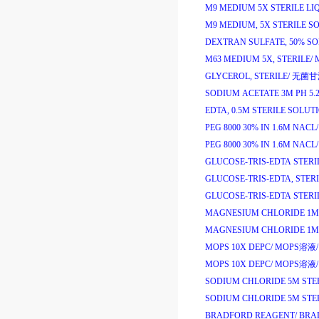
M9 MEDIUM 5X STERILE LI
M9 MEDIUM, 5X STERILE S
DEXTRAN SULFATE, 50% SO
M63 MEDIUM 5X, STERILE/
GLYCEROL, STERILE/
无菌甘
SODIUM ACETATE 3M PH 5.2
EDTA, 0.5M STERILE SOLUTI
PEG 8000 30% IN 1.6M NACL/
PEG 8000 30% IN 1.6M NACL/
GLUCOSE-TRIS-EDTA STERI
GLUCOSE-TRIS-EDTA, STERI
GLUCOSE-TRIS-EDTA STERI
MAGNESIUM CHLORIDE 1M 
MAGNESIUM CHLORIDE 1M 
MOPS 10X DEPC/
MOPS
溶液
/
MOPS 10X DEPC/
MOPS
溶液
/
SODIUM CHLORIDE 5M STER
SODIUM CHLORIDE 5M STER
BRADFORD REAGENT/
BRA