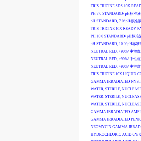
TRIS TRICINE SDS 10X REA
PH 7.0 STANDARD/
pH
标准液
pH STANDARD, 7.0/
pH
标准
TRIS TRICINE 10X READY P
PH 10.0 STANDARD/
pH
标准
pH STANDARD, 10.0/
pH
标准
NEUTRAL RED, >90%/
中性红
NEUTRAL RED, >90%/
中性红
NEUTRAL RED, >90%/
中性红
TRIS TRICINE 10X LIQUID C
GAMMA IRRADIATED NYST
WATER, STERILE, NUCLEASE
WATER. STERILE, NUCLEASE
WATER, STERILE, NUCLEASE
GAMMA IRRADIATED AMPIC
GAMMA IRRADIATED PENICI
NEOMYCIN GAMMA IRRADI
HYDROCHLORIC ACID 6N/