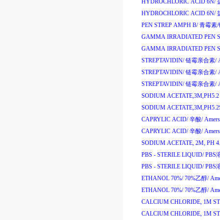
HYDROCHLORIC ACID 6N/
HYDROCHLORIC ACID 6N/
PEN STREP AMPH B/
青霉素
/
GAMMA IRRADIATED PEN 
GAMMA IRRADIATED PEN S
STREPTAVIDIN/
链霉亲合素
/
STREPTAVIDIN/
链霉亲合素
/
STREPTAVIDIN/
链霉亲合素
/
SODIUM ACETATE,3M,PH5.2 
SODIUM ACETATE,3M,PH5.2
CAPRYLIC ACID/
辛酸
/
Amers
CAPRYLIC ACID/
辛酸
/
Amers
SODIUM ACETATE, 2M, PH 4.
PBS - STERILE LIQUID/
PBS
PBS - STERILE LIQUID/
PBS
ETHANOL 70%/
70%
乙醇
/
Ame
ETHANOL 70%/
70%
乙醇
/
Ame
CALCIUM CHLORIDE, 1M ST
CALCIUM CHLORIDE, 1M ST