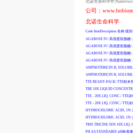
北诺生命科学作为
amersco
公司：
www.bnbiot
北诺生命科学
Code
ItemDescription
名称
级别
AGAROSE IV/
高强度琼脂糖
/
AGAROSE IV/
高强度琼脂糖
/
AGAROSE IV/
高强度琼脂糖
/
AGAROSE IV/
高强度琼脂糖
/
AMPHOTERICIN B, SOLUBIL
AMPHOTERICIN B, SOLUBIL
TTE READY-PACK/
TTE
粉末
TBE 10X LIQUID CONCENTR
TTE - 20X LIQ. CONC./
TTE
浓
TTE - 20X LIQ. CONC./
TTE
浓
HYDROCHLORIC ACID, 1N/
HYDROCHLORIC ACID, 1N/
TRIS TRICINE SDS 10X LIQ. 
PH 4.0 STANDARD/
pH
标准液