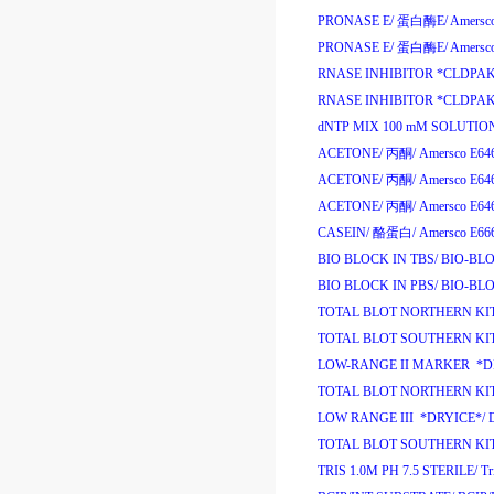
PRONASE E/
蛋白酶
E/
Amersc
PRONASE E/
蛋白酶
E/
Amersc
RNASE INHIBITOR *CLDPAK
RNASE INHIBITOR *CLDPAK
dNTP MIX 100 mM SOLUTION 
ACETONE/
丙酮
/
Amersco E64
ACETONE/
丙酮
/
Amersco E64
ACETONE/
丙酮
/
Amersco E64
CASEIN/
酪蛋白
/
Amersco E66
BIO BLOCK IN TBS/
BIO-BL
BIO BLOCK IN PBS/
BIO-BL
TOTAL BLOT NORTHERN KI
TOTAL BLOT SOUTHERN KI
LOW-RANGE II MARKER *D
TOTAL BLOT NORTHERN KI
LOW RANGE III *DRYICE*/
TOTAL BLOT SOUTHERN KI
TRIS 1.0M PH 7.5 STERILE/
Tr