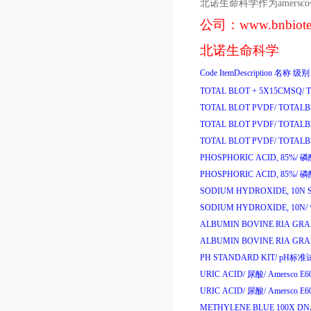
北诺生命科学作为
amersco
公司：
www.bnbiot
北诺生命科学
Code
ItemDescription
名称
级别
TOTAL BLOT + 5X15CMSQ/
TOTAL BLOT PVDF/
TOTAL
TOTAL BLOT PVDF/
TOTAL
TOTAL BLOT PVDF/
TOTAL
PHOSPHORIC ACID, 85%/
磷
PHOSPHORIC ACID, 85%/
磷
SODIUM HYDROXIDE, 10N 
SODIUM HYDROXIDE, 10N/
ALBUMIN BOVINE RIA GRA
ALBUMIN BOVINE RIA GRA
PH STANDARD KIT/
pH
标准
URIC ACID/
尿酸
/
Amersco E6
URIC ACID/
尿酸
/
Amersco E6
METHYLENE BLUE 100X DNA