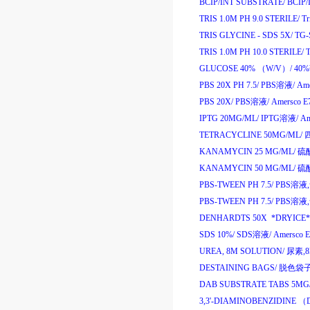
BCIP/INT SUBSTRATE/
BCIP/
TRIS 1.0M PH 9.0 STERILE/
Tr
TRIS GLYCINE - SDS 5X/
TG-
TRIS 1.0M PH 10.0 STERILE/
T
GLUCOSE 40% （W/V）/
40%
PBS 20X PH 7.5/
PBS
溶液
/
Ame
PBS 20X/
PBS
溶液
/
Amersco E
IPTG 20MG/ML/
IPTG
溶液
/
Am
TETRACYCLINE 50MG/ML/
KANAMYCIN 25 MG/ML/
硫
KANAMYCIN 50 MG/ML/
硫
PBS-TWEEN PH 7.5/
PBS
溶液
,
PBS-TWEEN PH 7.5/
PBS
溶液
,
DENHARDTS 50X *DRYICE*
SDS 10%/
SDS
溶液
/
Amersco 
UREA, 8M SOLUTION/
尿素
,
DESTAINING BAGS/
脱色袋
DAB SUBSTRATE TABS 5MG
3,3'-DIAMINOBENZIDINE （