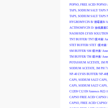
POPSO, FREE ACID/
POPSO/
TAPS, SODIUM SALT/
TAPS N
TAPS, SODIUM SALT/
TAPS N
HYGROMYCIN B/
潮霉素
B/
A
ACTINOMYCIN D/
放线菌素
D
NAOH/SDS LYSIS SOLUTION
TNT BUFFER/
TNT
缓冲液
/
Am
STET BUFFER/
STET
缓冲液
/
SM BUFFER/
SM
缓冲液
/
Amr
TM BUFFER/
TM
缓冲液
/
Amr
POTASSIUM ACETATE, 1M PH
SODIUM ACETATE, 3M PH 7.
NP-40 LYSIS BUFFER/
NP-40
CAPS, SODIUM SALT/
CAPS, 
CAPS, SODIUM SALT/
CAPS, 
C12E9/
C12 E9/
Amresco J622-
CAPSO FREE ACID/
CAPSO/
CAPSO, FREE ACID/
CAPSO/