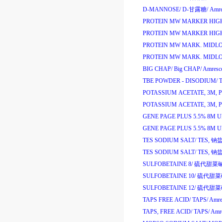
D-MANNOSE/
D-
甘露糖
/
Amre
PROTEIN MW MARKER HIG
PROTEIN MW MARKER HIG
PROTEIN MW MARK. MIDL
PROTEIN MW MARK. MIDL
BIG CHAP/
Big CHAP/
Amresc
TBE POWDER - DISODIUM/
POTASSIUM ACETATE, 3M, PH
POTASSIUM ACETATE, 3M, PH
GENE PAGE PLUS 5.5% 8M 
GENE PAGE PLUS 5.5% 8M 
TES SODIUM SALT/
TES,
钠
TES SODIUM SALT/
TES,
钠
SULFOBETAINE 8/
硫代甜菜
SULFOBETAINE 10/
硫代甜
SULFOBETAINE 12/
硫代甜
TAPS FREE ACID/
TAPS/
Amre
TAPS, FREE ACID/
TAPS/
Amre