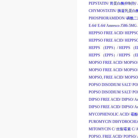
PEPSTATIN/
胃蛋白酶抑制剂
/
CHYMOSTATIN/
胰凝乳蛋白
PHOSPHORAMIDON/
磷酰二
E-64/
E-64/
Amresco J586-5MG
HEPPSO FREE ACID/
HEPPSO
HEPPSO FREE ACID/
HEPPSO
HEPPS （EPPS）/
HEPPS （E
HEPPS （EPPS）/
HEPPS （E
MOPSO FREE ACID/
MOPSO/
MOPSO FREE ACID/
MOPSO/
MOPSO, FREE ACID/
MOPSO
POPSO DISODIUM SALT/
POP
POPSO DISODIUM SALT/
POP
DIPSO FREE ACID/
DIPSO/
Am
DIPSO FREE ACID/
DIPSO/
Am
MYCOPHENOLIC ACID/
霉酚
PUROMYCIN DIHYDROCHLO
MITOMYCIN C/
丝裂霉素
C/
A
POPSO, FREE ACID/
POPSO/