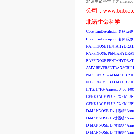
北诺生命科学作为
amersco
公司：
www.bnbiot
北诺生命科学
Code
ItemDescription
名称
级别
Code
ItemDescription
名称
级别
RAFFINOSE PENTAHYDRAT
RAFFINOSE, PENTAHYDRAT
RAFFINOSE PENTAHYDRAT
AMV REVERSE TRANSCRIPT
N-DODECYL-B-D-MALTOSID
N-DODECYL-B-D-MALTOSID
IPTG/
IPTG/
Amresco J436-100
GENE PAGE PLUS 5% 6M UR
GENE PAGE PLUS 5% 6M UR
D-MANNOSE/
D-
甘露糖
/
Amre
D-MANNOSE/
D-
甘露糖
/
Amre
D-MANNOSE/
D-
甘露糖
/
Amre
D-MANNOSE/
D-
甘露糖
/
Amre