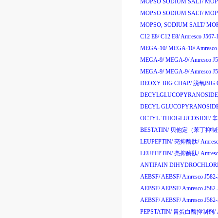
MOPSO SODIUM SALT/
MOPS
MOPSO SODIUM SALT/
MOPS
MOPSO, SODIUM SALT/
MOP
C12 E8/
C12 E8/
Amresco J567-
MEGA-10/
MEGA-10/
Amresco
MEGA-9/
MEGA-9/
Amresco J
MEGA-9/
MEGA-9/
Amresco J
DEOXY BIG CHAP/
脱氧
BIG 
DECYLGLUCOPYRANOSIDE
DECYL GLUCOPYRANOSIDE
OCTYL-THIOGLUCOSIDE/
辛
BESTATIN/
贝他定
（
苯丁抑制
LEUPEPTIN/
亮抑酶肽
/
Amres
LEUPEPTIN/
亮抑酶肽
/
Amres
ANTIPAIN DIHYDROCHLORI
AEBSF/
AEBSF/
Amresco J582
AEBSF/
AEBSF/
Amresco J582
AEBSF/
AEBSF/
Amresco J58
PEPSTATIN/
胃蛋白酶抑制剂
/