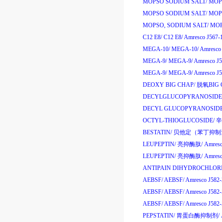
MOPSO SODIUM SALT/
MOPS
MOPSO SODIUM SALT/
MOPS
MOPSO, SODIUM SALT/
MOP
C12 E8/
C12 E8/
Amresco J567-
MEGA-10/
MEGA-10/
Amresco
MEGA-9/
MEGA-9/
Amresco J
MEGA-9/
MEGA-9/
Amresco J
DEOXY BIG CHAP/
脱氧
BIG 
DECYLGLUCOPYRANOSIDE
DECYL GLUCOPYRANOSIDE
OCTYL-THIOGLUCOSIDE/
辛
BESTATIN/
贝他定
（
苯丁抑制
LEUPEPTIN/
亮抑酶肽
/
Amres
LEUPEPTIN/
亮抑酶肽
/
Amres
ANTIPAIN DIHYDROCHLORI
AEBSF/
AEBSF/
Amresco J582
AEBSF/
AEBSF/
Amresco J582
AEBSF/
AEBSF/
Amresco J58
PEPSTATIN/
胃蛋白酶抑制剂
/