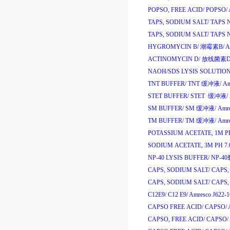
POPSO, FREE ACID/
POPSO/
TAPS, SODIUM SALT/
TAPS N
TAPS, SODIUM SALT/
TAPS N
HYGROMYCIN B/
潮霉素
B/
A
ACTINOMYCIN D/
放线菌素
D
NAOH/SDS LYSIS SOLUTION
TNT BUFFER/
TNT
缓冲液
/
Am
STET BUFFER/
STET
缓冲液
/
SM BUFFER/
SM
缓冲液
/
Amr
TM BUFFER/
TM
缓冲液
/
Amr
POTASSIUM ACETATE, 1M PH
SODIUM ACETATE, 3M PH 7.
NP-40 LYSIS BUFFER/
NP-40
CAPS, SODIUM SALT/
CAPS, 
CAPS, SODIUM SALT/
CAPS, 
C12E9/
C12 E9/
Amresco J622-
CAPSO FREE ACID/
CAPSO/
CAPSO, FREE ACID/
CAPSO/