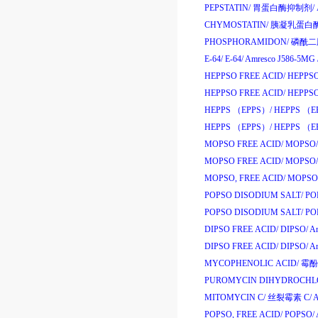
PEPSTATIN/
胃蛋白酶抑制剂
/
CHYMOSTATIN/
胰凝乳蛋白
PHOSPHORAMIDON/
磷酰二
E-64/
E-64/
Amresco J586-5MG
HEPPSO FREE ACID/
HEPPSO
HEPPSO FREE ACID/
HEPPSO
HEPPS （EPPS）/
HEPPS （E
HEPPS （EPPS）/
HEPPS （E
MOPSO FREE ACID/
MOPSO/
MOPSO FREE ACID/
MOPSO/
MOPSO, FREE ACID/
MOPSO
POPSO DISODIUM SALT/
POP
POPSO DISODIUM SALT/
POP
DIPSO FREE ACID/
DIPSO/
Am
DIPSO FREE ACID/
DIPSO/
Am
MYCOPHENOLIC ACID/
霉酚
PUROMYCIN DIHYDROCHLO
MITOMYCIN C/
丝裂霉素
C/
A
POPSO, FREE ACID/
POPSO/