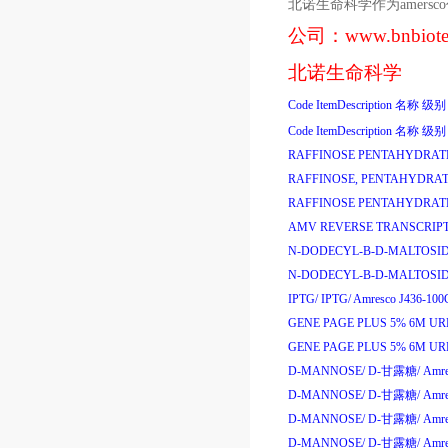
北诺生命科学作为
amersco
公司：
www.bnbiot
北诺生命科学
Code
ItemDescription
名称
级别
Code
ItemDescription
名称
级别
RAFFINOSE PENTAHYDRAT
RAFFINOSE, PENTAHYDRAT
RAFFINOSE PENTAHYDRAT
AMV REVERSE TRANSCRIPT
N-DODECYL-B-D-MALTOSID
N-DODECYL-B-D-MALTOSID
IPTG/
IPTG/
Amresco J436-100
GENE PAGE PLUS 5% 6M UR
GENE PAGE PLUS 5% 6M UR
D-MANNOSE/
D-
甘露糖
/
Amre
D-MANNOSE/
D-
甘露糖
/
Amre
D-MANNOSE/
D-
甘露糖
/
Amre
D-MANNOSE/
D-
甘露糖
/
Amre