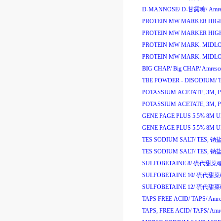
D-MANNOSE/
D-
甘露糖
/
Amre
PROTEIN MW MARKER HIG
PROTEIN MW MARKER HIG
PROTEIN MW MARK. MIDL
PROTEIN MW MARK. MIDL
BIG CHAP/
Big CHAP/
Amresc
TBE POWDER - DISODIUM/
POTASSIUM ACETATE, 3M, PH
POTASSIUM ACETATE, 3M, PH
GENE PAGE PLUS 5.5% 8M 
GENE PAGE PLUS 5.5% 8M 
TES SODIUM SALT/
TES,
钠
TES SODIUM SALT/
TES,
钠
SULFOBETAINE 8/
硫代甜菜
SULFOBETAINE 10/
硫代甜
SULFOBETAINE 12/
硫代甜
TAPS FREE ACID/
TAPS/
Amre
TAPS, FREE ACID/
TAPS/
Amre