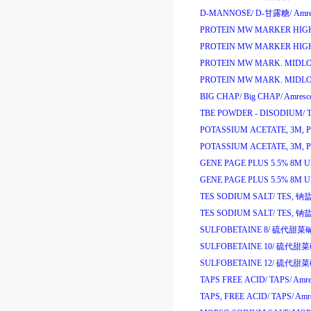
D-MANNOSE/
D-
甘露糖
/
Amre
PROTEIN MW MARKER HIG
PROTEIN MW MARKER HIG
PROTEIN MW MARK. MIDL
PROTEIN MW MARK. MIDL
BIG CHAP/
Big CHAP/
Amresc
TBE POWDER - DISODIUM/
POTASSIUM ACETATE, 3M, PH
POTASSIUM ACETATE, 3M, PH
GENE PAGE PLUS 5.5% 8M 
GENE PAGE PLUS 5.5% 8M 
TES SODIUM SALT/
TES,
钠
TES SODIUM SALT/
TES,
钠
SULFOBETAINE 8/
硫代甜菜
SULFOBETAINE 10/
硫代甜
SULFOBETAINE 12/
硫代甜
TAPS FREE ACID/
TAPS/
Amre
TAPS, FREE ACID/
TAPS/
Amre