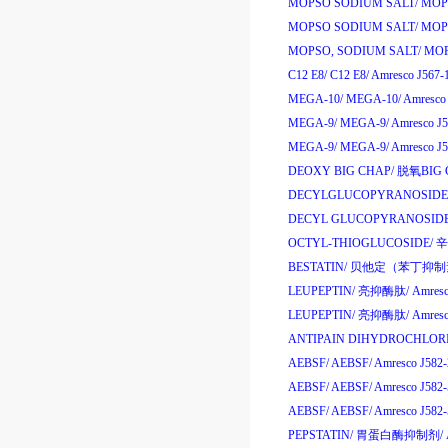
MOPSO SODIUM SALT/
MOPS
MOPSO SODIUM SALT/
MOPS
MOPSO, SODIUM SALT/
MOP
C12 E8/
C12 E8/
Amresco J567-
MEGA-10/
MEGA-10/
Amresco
MEGA-9/
MEGA-9/
Amresco J
MEGA-9/
MEGA-9/
Amresco J
DEOXY BIG CHAP/
脱氧
BIG 
DECYLGLUCOPYRANOSIDE
DECYL GLUCOPYRANOSIDE
OCTYL-THIOGLUCOSIDE/
辛
BESTATIN/
贝他定
（
苯丁抑制
LEUPEPTIN/
亮抑酶肽
/
Amres
LEUPEPTIN/
亮抑酶肽
/
Amres
ANTIPAIN DIHYDROCHLORI
AEBSF/
AEBSF/
Amresco J582
AEBSF/
AEBSF/
Amresco J582
AEBSF/
AEBSF/
Amresco J58
PEPSTATIN/
胃蛋白酶抑制剂
/