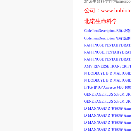
北诺生命科学作为
amersco
公司：
www.bnbiot
北诺生命科学
Code
ItemDescription
名称
级别
Code
ItemDescription
名称
级别
RAFFINOSE PENTAHYDRAT
RAFFINOSE, PENTAHYDRAT
RAFFINOSE PENTAHYDRAT
AMV REVERSE TRANSCRIPT
N-DODECYL-B-D-MALTOSID
N-DODECYL-B-D-MALTOSID
IPTG/
IPTG/
Amresco J436-100
GENE PAGE PLUS 5% 6M UR
GENE PAGE PLUS 5% 6M UR
D-MANNOSE/
D-
甘露糖
/
Amre
D-MANNOSE/
D-
甘露糖
/
Amre
D-MANNOSE/
D-
甘露糖
/
Amre
D-MANNOSE/
D-
甘露糖
/
Amre