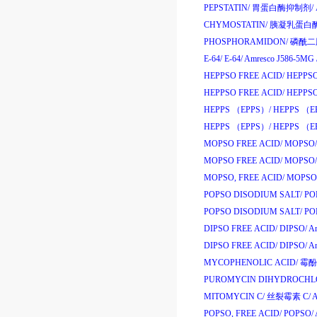
PEPSTATIN/
胃蛋白酶抑制剂
/
CHYMOSTATIN/
胰凝乳蛋白
PHOSPHORAMIDON/
磷酰二
E-64/
E-64/
Amresco J586-5MG
HEPPSO FREE ACID/
HEPPSO
HEPPSO FREE ACID/
HEPPSO
HEPPS （EPPS）/
HEPPS （E
HEPPS （EPPS）/
HEPPS （E
MOPSO FREE ACID/
MOPSO/
MOPSO FREE ACID/
MOPSO/
MOPSO, FREE ACID/
MOPSO
POPSO DISODIUM SALT/
POP
POPSO DISODIUM SALT/
POP
DIPSO FREE ACID/
DIPSO/
Am
DIPSO FREE ACID/
DIPSO/
Am
MYCOPHENOLIC ACID/
霉酚
PUROMYCIN DIHYDROCHLO
MITOMYCIN C/
丝裂霉素
C/
A
POPSO, FREE ACID/
POPSO/