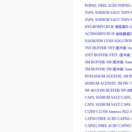
POPSO, FREE ACID/
POPSO/
TAPS, SODIUM SALT/
TAPS N
TAPS, SODIUM SALT/
TAPS N
HYGROMYCIN B/
潮霉素
B/
A
ACTINOMYCIN D/
放线菌素
D
NAOH/SDS LYSIS SOLUTION
TNT BUFFER/
TNT
缓冲液
/
Am
STET BUFFER/
STET
缓冲液
/
SM BUFFER/
SM
缓冲液
/
Amr
TM BUFFER/
TM
缓冲液
/
Amr
POTASSIUM ACETATE, 1M PH
SODIUM ACETATE, 3M PH 7.
NP-40 LYSIS BUFFER/
NP-40
CAPS, SODIUM SALT/
CAPS, 
CAPS, SODIUM SALT/
CAPS, 
C12E9/
C12 E9/
Amresco J622-
CAPSO FREE ACID/
CAPSO/
CAPSO, FREE ACID/
CAPSO/