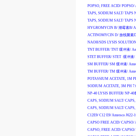
POPSO, FREE ACID/
POPSO/
TAPS, SODIUM SALT/
TAPS N
TAPS, SODIUM SALT/
TAPS N
HYGROMYCIN B/
潮霉素
B/
A
ACTINOMYCIN D/
放线菌素
D
NAOH/SDS LYSIS SOLUTION
TNT BUFFER/
TNT
缓冲液
/
Am
STET BUFFER/
STET
缓冲液
/
SM BUFFER/
SM
缓冲液
/
Amr
TM BUFFER/
TM
缓冲液
/
Amr
POTASSIUM ACETATE, 1M PH
SODIUM ACETATE, 3M PH 7.
NP-40 LYSIS BUFFER/
NP-40
CAPS, SODIUM SALT/
CAPS, 
CAPS, SODIUM SALT/
CAPS, 
C12E9/
C12 E9/
Amresco J622-
CAPSO FREE ACID/
CAPSO/
CAPSO, FREE ACID/
CAPSO/