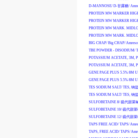
D-MANNOSE/
D-
甘露糖
/
Amre
PROTEIN MW MARKER HIG
PROTEIN MW MARKER HIG
PROTEIN MW MARK. MIDL
PROTEIN MW MARK. MIDL
BIG CHAP/
Big CHAP/
Amresc
TBE POWDER - DISODIUM/
POTASSIUM ACETATE, 3M, PH
POTASSIUM ACETATE, 3M, PH
GENE PAGE PLUS 5.5% 8M 
GENE PAGE PLUS 5.5% 8M 
TES SODIUM SALT/
TES,
钠
TES SODIUM SALT/
TES,
钠
SULFOBETAINE 8/
硫代甜菜
SULFOBETAINE 10/
硫代甜
SULFOBETAINE 12/
硫代甜
TAPS FREE ACID/
TAPS/
Amre
TAPS, FREE ACID/
TAPS/
Amre