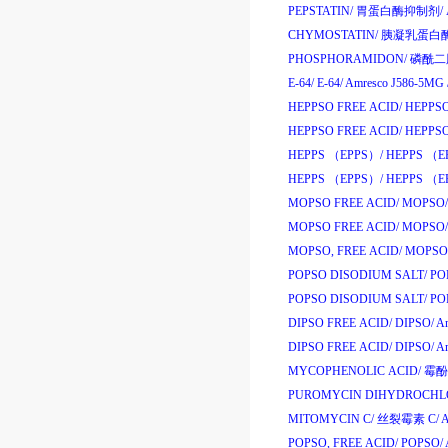
PEPSTATIN/
胃蛋白酶抑制剂
/
CHYMOSTATIN/
胰凝乳蛋白
PHOSPHORAMIDON/
磷酰二
E-64/
E-64/
Amresco J586-5MG
HEPPSO FREE ACID/
HEPPSO
HEPPSO FREE ACID/
HEPPSO
HEPPS （EPPS）/
HEPPS （E
HEPPS （EPPS）/
HEPPS （E
MOPSO FREE ACID/
MOPSO/
MOPSO FREE ACID/
MOPSO/
MOPSO, FREE ACID/
MOPSO
POPSO DISODIUM SALT/
POP
POPSO DISODIUM SALT/
POP
DIPSO FREE ACID/
DIPSO/
Am
DIPSO FREE ACID/
DIPSO/
Am
MYCOPHENOLIC ACID/
霉酚
PUROMYCIN DIHYDROCHLO
MITOMYCIN C/
丝裂霉素
C/
A
POPSO, FREE ACID/
POPSO/