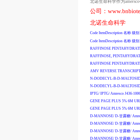
北诺生命科学作为
amersco
公司：
www.bnbiot
北诺生命科学
Code
ItemDescription
名称
级别
Code
ItemDescription
名称
级别
RAFFINOSE PENTAHYDRAT
RAFFINOSE, PENTAHYDRAT
RAFFINOSE PENTAHYDRAT
AMV REVERSE TRANSCRIPT
N-DODECYL-B-D-MALTOSID
N-DODECYL-B-D-MALTOSID
IPTG/
IPTG/
Amresco J436-100
GENE PAGE PLUS 5% 6M UR
GENE PAGE PLUS 5% 6M UR
D-MANNOSE/
D-
甘露糖
/
Amre
D-MANNOSE/
D-
甘露糖
/
Amre
D-MANNOSE/
D-
甘露糖
/
Amre
D-MANNOSE/
D-
甘露糖
/
Amre