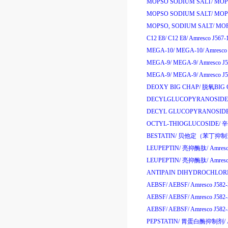
MOPSO SODIUM SALT/
MOPS
MOPSO SODIUM SALT/
MOPS
MOPSO, SODIUM SALT/
MOP
C12 E8/
C12 E8/
Amresco J567-
MEGA-10/
MEGA-10/
Amresco
MEGA-9/
MEGA-9/
Amresco J
MEGA-9/
MEGA-9/
Amresco J
DEOXY BIG CHAP/
脱氧
BIG 
DECYLGLUCOPYRANOSIDE
DECYL GLUCOPYRANOSIDE
OCTYL-THIOGLUCOSIDE/
辛
BESTATIN/
贝他定
（
苯丁抑制
LEUPEPTIN/
亮抑酶肽
/
Amres
LEUPEPTIN/
亮抑酶肽
/
Amres
ANTIPAIN DIHYDROCHLORI
AEBSF/
AEBSF/
Amresco J582
AEBSF/
AEBSF/
Amresco J582
AEBSF/
AEBSF/
Amresco J58
PEPSTATIN/
胃蛋白酶抑制剂
/