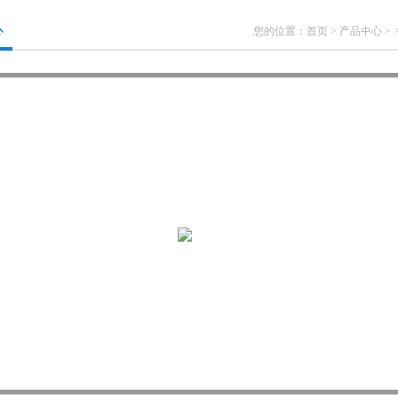
心
您的位置：
首页
>
产品中心
> 