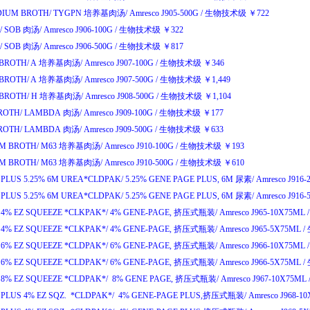
IUM BROTH/
TYGPN
培养基肉汤
/
Amresco J905-500G
/
生物技术级
￥
722
/
SOB
肉汤
/
Amresco J906-100G
/
生物技术级
￥
322
/
SOB
肉汤
/
Amresco J906-500G
/
生物技术级
￥
817
BROTH/
A
培养基肉汤
/
Amresco J907-100G
/
生物技术级
￥
346
BROTH/
A
培养基肉汤
/
Amresco J907-500G
/
生物技术级
￥
1,449
BROTH/
H
培养基肉汤
/
Amresco J908-500G
/
生物技术级
￥
1,104
ROTH/
LAMBDA
肉汤
/
Amresco J909-100G
/
生物技术级
￥
177
ROTH/
LAMBDA
肉汤
/
Amresco J909-500G
/
生物技术级
￥
633
M BROTH/
M63
培养基肉汤
/
Amresco J910-100G
/
生物技术级
￥
193
M BROTH/
M63
培养基肉汤
/
Amresco J910-500G
/
生物技术级
￥
610
 PLUS 5.25% 6M UREA*CLDPAK/
5.25% GENE PAGE PLUS, 6M
尿素
/
Amresco J916
 PLUS 5.25% 6M UREA*CLDPAK/
5.25% GENE PAGE PLUS, 6M
尿素
/
Amresco J916
4% EZ SQUEEZE *CLKPAK*/
4% GENE-PAGE,
挤压式瓶装
/
Amresco J965-10X75ML
/
4% EZ SQUEEZE *CLKPAK*/
4% GENE-PAGE,
挤压式瓶装
/
Amresco J965-5X75ML
/
6% EZ SQUEEZE *CLDPAK*/
6% GENE-PAGE,
挤压式瓶装
/
Amresco J966-10X75ML
/
6% EZ SQUEEZE *CLDPAK*/
6% GENE-PAGE,
挤压式瓶装
/
Amresco J966-5X75ML
/
8% EZ SQUEEZE *CLDPAK*/
8% GENE PAGE,
挤压式瓶装
/
Amresco J967-10X75ML
PLUS 4% EZ SQZ. *CLDPAK*/
4% GENE-PAGE PLUS,
挤压式瓶装
/
Amresco J968-1