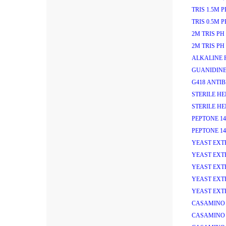
TRIS 1.5M PH
TRIS 0.5M PH
2M TRIS PH 
2M TRIS PH 
ALKALINE P
GUANIDINE
G418 ANTIB
STERILE HEP
STERILE HEP
PEPTONE 14
PEPTONE 14
YEAST EXT
YEAST EXT
YEAST EXT
YEAST EXT
YEAST EXT
CASAMINO 
CASAMINO 