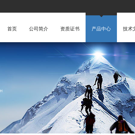
首页
公司简介
资质证书
产品中心
技术