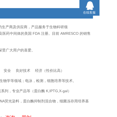
J865-100G
在线客服
的生产商及供应商，产品服务于生物科研领
FDA
AMRESCO
及医药中间体的美国
注册。目前
的销售
深受广大用户的喜爱。
量 安全 良好技术 经济（性价比高）
生物学等领域；电泳，检测，细胞培养等技术。
素系列，专业产品等（蛋白酶
K,IPTG,X-gal
）
NA
荧光染料，蛋白酶抑制剂混合物，细菌冻存用培养基