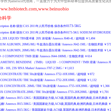
科学作为
amersco
代理商，一直致力于为大中型科研单位提供高质量生化试
ww.bnbiotech.com
,www.beinuobio
命科学
0173-5KG
cription
名称
级别
CAS
2011
年人民币价格
保存条件
cription
名称
级别
CAS
2011
年人民币价格
保存条件
0173-5KG
SODIUM
HYDROXID
, 20X LIQUID/
TBS
缓冲液
20X
浓缩液
/
Amresco J640-4L
/
超纯级
￥
1,494
RUM ALBUMIN, 20MG/ML/
牛血清白蛋白溶液
/
Amresco J642-1ML
/
生物技术级
￥
57
RUM ALBUMIN, 20MG/ML/
牛血清白蛋白溶液
/
Amresco J642-5ML
/
生物技术级
￥
1,
D -1 COMPONENT/
TMB
溶液
/
Amresco J644-100ML
/
生物技术级
￥
614
TETRAMETHYL BENZIDINE （TMB） LIQUID - 1 COMPONENT /
TMB
溶液
/
Amresco J
 - 16S, 23S/
RNA Marker/
Amresco J707-2.5MG
/
￥
1,613
X CONCENTRATE/
TBE 50x
浓缩液
/
Amresco J752-10X10ML
/
超纯级
￥
872
X CONCENTRATE/
TBE 50x
浓缩液
/
Amresco J752-20X10ML
/
超纯级
￥
1,132
50X CONCENTRATE- 20ML/
TBE 50x
浓缩液
/
Amresco J755-10X20ML
/
超纯级
￥
1,366
50X CONCENTRATE-20ML/
TBE 50x
浓缩液
/
Amresco J755-20X20ML
/
超纯级
￥
1,701
乳糖
/
Amresco J815-12KG
/
美国国家处方级
,ACS
级
,
英国药典
,
欧洲药典级
,
日本药典级
乳糖
/
Amresco J815-50KG
/
美国国家处方级
,ACS
级
,
英国药典
,
欧洲药典级
,
日本药典级
乳糖
/
Amresco J815-5KG
/
美国国家处方级
,ACS
级
,
英国药典
,
欧洲药典级
,
日本药典级
￥