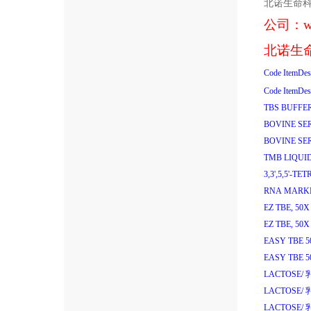
北诺生命
公司：
w
北诺生
Code
ItemDes
Code
ItemDes
TBS BUFFER
BOVINE SE
BOVINE SE
TMB LIQUI
3,3',5,5'-
RNA MARKER
EZ TBE, 50
EZ TBE, 50
EASY TBE 
EASY TBE 
LACTOSE/
LACTOSE/
LACTOSE/