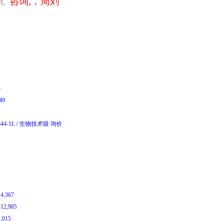
咨询,，周刘
剂。
E
3
449
644-1L
/
生物技术级
询价
￥
4,367
￥
12,985
2,015