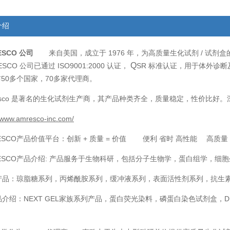
介绍
ESCO
来自美国，成立于
1976
/
公司
年，为高质量生化试剂
试剂盒
Q
ESCO
ISO9001:2000
SR
公司已通过
认证，
标准认证，用于体外诊断
50
70
布
多个国家，
多家代理商。
sco
是著名的生化试剂生产商，其产品种类齐全，质量稳定，性价比好。
//www.amresco-inc.com/
ESCO
+
=
产品价值平台：创新
质量
价值 便利 省时 高性能 高质
ESCO
:
产品介绍
产品服务于生物科研，包括分子生物学，蛋白组学，细胞
产品：琼脂糖系列，丙烯酰胺系列，缓冲液系列，表面活性剂系列，抗生
品介绍：
NEXT GEL
D
家族系列产品，蛋白荧光染料，磷蛋白染色试剂盒，