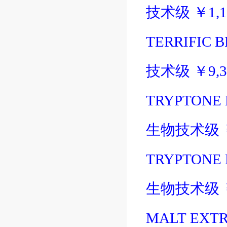
技术级
￥
1,
TERRIFIC 
技术级
￥
9,
TRYPTONE 
生物技术级
TRYPTONE 
生物技术级
MALT EXTR