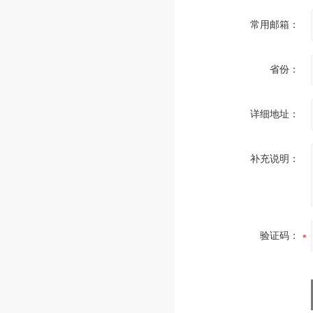
常用邮箱：
省份：
详细地址：
补充说明：
验证码：