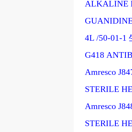
ALKALINE 
GUANIDINE
4L
/50-01-1
G418 ANTI
Amresco J8
STERILE HEP
Amresco J8
STERILE HEP