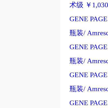
术级
￥
1,03
GENE PAGE
瓶装
/
Amres
GENE PAGE
瓶装
/
Amres
GENE PAGE
瓶装
/
Amres
GENE PAGE