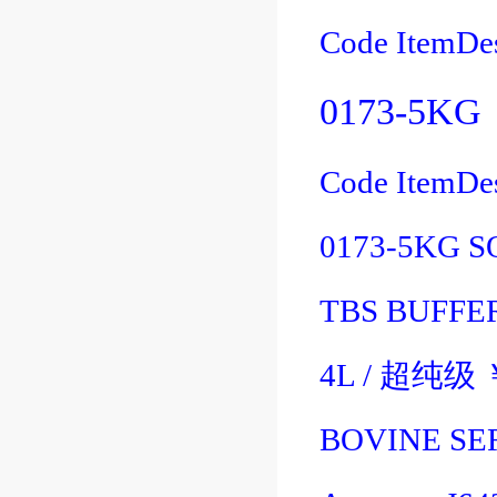
Code
ItemDes
0173-5KG
Code
ItemDes
0173-5KG
S
TBS BUFFER
4L
/
超纯级
BOVINE SE