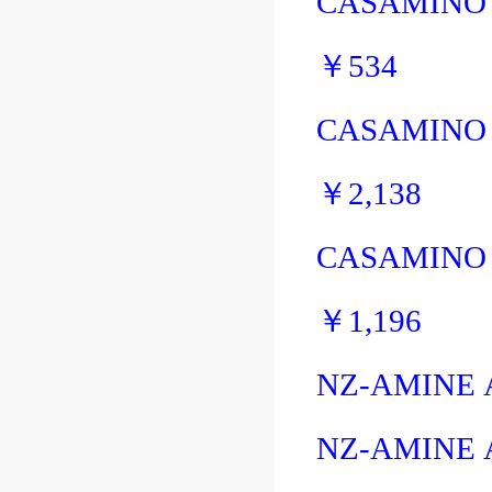
CASAMINO 
￥
534
CASAMINO 
￥
2,138
CASAMINO 
￥
1,196
NZ-AMINE 
NZ-AMINE 