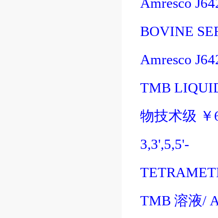
Amresco J6
BOVINE SE
Amresco J6
TMB LIQUI
物技术级
￥
3,3',5,5'-
TETRAMETH
TMB
溶液
/
A