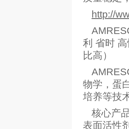
http://w
AMRES
利 省时
比高）
AMRES
物学，蛋
培养等技
核心产
表面活性