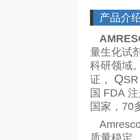
产品介
AMRE
量生化试
科研领域
Q
S
证，
FDA
国
注
70
国家，
Amresc
质量稳定