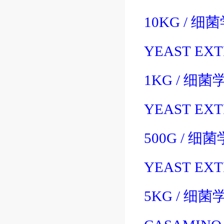
10KG
/
细菌
YEAST EXT
1KG
/
细菌
YEAST EXT
500G
/
细菌
YEAST EXT
5KG
/
细菌