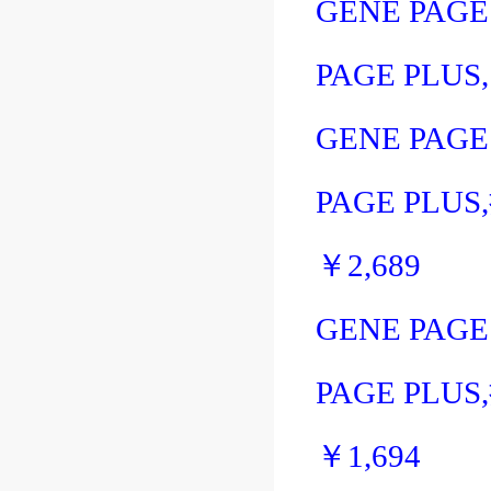
GENE PAGE 
PAGE PLUS
GENE PAGE 
PAGE PLUS,
￥
2,689
GENE PAGE 
PAGE PLUS,
￥
1,694