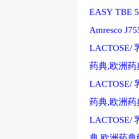
EASY TBE 
Amresco J7
LACTOSE/
药典
,
欧洲药
LACTOSE/
药典
,
欧洲药
LACTOSE/
典
,
欧洲药典