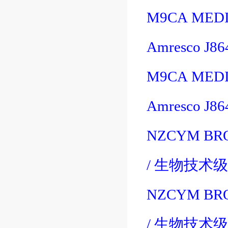
M9CA MEDI
Amresco J86
M9CA MEDI
Amresco J86
NZCYM BRO
/
生物技术级
NZCYM BRO
/
生物技术级