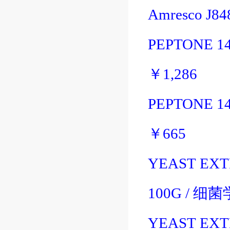
Amresco J8
PEPTONE 14
￥
1,286
PEPTONE 14
￥
665
YEAST EXT
100G
/
细菌
YEAST EXT