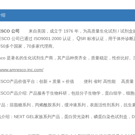
介绍
ESCO
来自美国，成立于
1976
/
公司
年，为高质量生化试剂
试剂盒
Q
ESCO
ISO9001:2000
SR
公司已通过
认证，
标准认证，用于体外诊断
50
70
布
多个国家，
多家代理商。
sco
是著名的生化试剂生产商，其产品种类齐全，质量稳定，性价比好。
//www.amresco-inc.com/
ESCO
+
=
产品价值平台：创新
质量
价值 便利 省时 高性能 高质
ESCO
:
产品介绍
产品服务于生物科研，包括分子生物学，蛋白组学，细胞
产品：琼脂糖系列，丙烯酰胺系列，缓冲液系列，表面活性剂系列，抗生
品介绍：
NEXT GEL
D
家族系列产品，蛋白荧光染料，磷蛋白染色试剂盒，