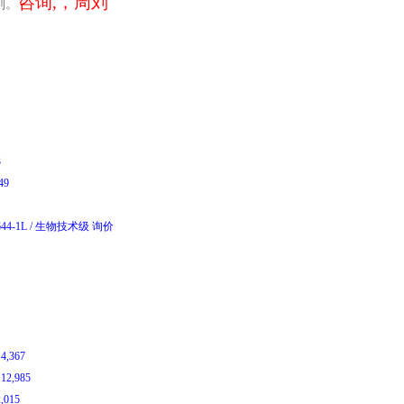
咨询,，周刘
剂。
E
3
449
644-1L
/
生物技术级
询价
￥
4,367
￥
12,985
2,015