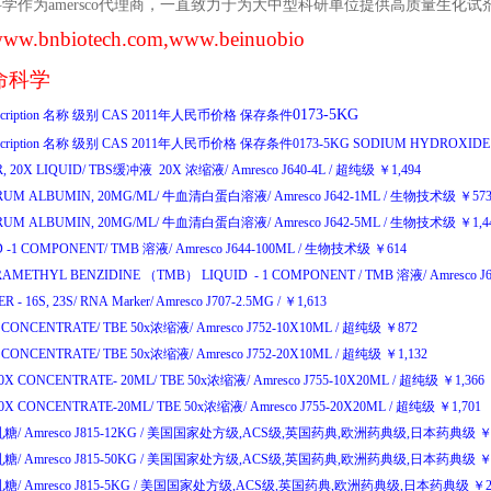
科学作为
amersco
代理商，一直致力于为大中型科研单位提供高质量生化试
ww.bnbiotech.com
,www.beinuobio
命科学
0173-5KG
cription
名称
级别
CAS
2011
年人民币价格
保存条件
cription
名称
级别
CAS
2011
年人民币价格
保存条件
0173-5KG
SODIUM
HYDROXID
, 20X LIQUID/
TBS
缓冲液
20X
浓缩液
/
Amresco J640-4L
/
超纯级
￥
1,494
RUM ALBUMIN, 20MG/ML/
牛血清白蛋白溶液
/
Amresco J642-1ML
/
生物技术级
￥
57
RUM ALBUMIN, 20MG/ML/
牛血清白蛋白溶液
/
Amresco J642-5ML
/
生物技术级
￥
1,
D -1 COMPONENT/
TMB
溶液
/
Amresco J644-100ML
/
生物技术级
￥
614
TETRAMETHYL BENZIDINE （TMB） LIQUID - 1 COMPONENT /
TMB
溶液
/
Amresco J
 - 16S, 23S/
RNA Marker/
Amresco J707-2.5MG
/
￥
1,613
X CONCENTRATE/
TBE 50x
浓缩液
/
Amresco J752-10X10ML
/
超纯级
￥
872
X CONCENTRATE/
TBE 50x
浓缩液
/
Amresco J752-20X10ML
/
超纯级
￥
1,132
50X CONCENTRATE- 20ML/
TBE 50x
浓缩液
/
Amresco J755-10X20ML
/
超纯级
￥
1,366
50X CONCENTRATE-20ML/
TBE 50x
浓缩液
/
Amresco J755-20X20ML
/
超纯级
￥
1,701
乳糖
/
Amresco J815-12KG
/
美国国家处方级
,ACS
级
,
英国药典
,
欧洲药典级
,
日本药典级
乳糖
/
Amresco J815-50KG
/
美国国家处方级
,ACS
级
,
英国药典
,
欧洲药典级
,
日本药典级
乳糖
/
Amresco J815-5KG
/
美国国家处方级
,ACS
级
,
英国药典
,
欧洲药典级
,
日本药典级
￥