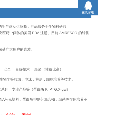
5X100ML/生物技术级
在线客服
的生产商及供应商，产品服务于生物科研领
FDA
AMRESCO
及医药中间体的美国
注册。目前
的销售
深受广大用户的喜爱。
量 安全 良好技术 经济（性价比高）
生物学等领域；电泳，检测，细胞培养等技术。
素系列，专业产品等（蛋白酶
K,IPTG,X-gal
）
NA
荧光染料，蛋白酶抑制剂混合物，细菌冻存用培养基