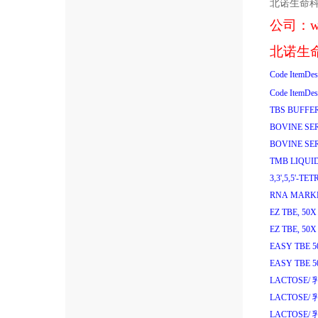
北诺生命
公司：
w
北诺生
Code
ItemDes
Code
ItemDes
TBS BUFFER
BOVINE SE
BOVINE SE
TMB LIQUI
3,3',5,5'-
RNA MARKER
EZ TBE, 50
EZ TBE, 50
EASY TBE 
EASY TBE 
LACTOSE/
LACTOSE/
LACTOSE/