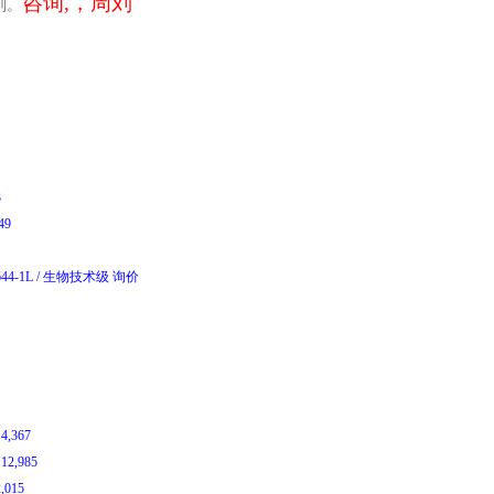
咨询,，周刘
剂。
E
3
449
644-1L
/
生物技术级
询价
￥
4,367
￥
12,985
2,015