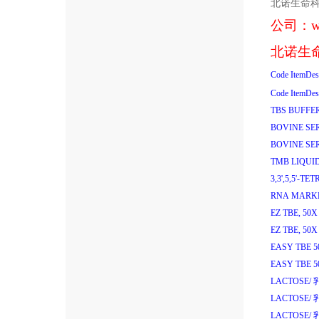
北诺生命
公司：
w
北诺生
Code
ItemDes
Code
ItemDes
TBS BUFFER
BOVINE SE
BOVINE SE
TMB LIQUI
3,3',5,5'-
RNA MARKER
EZ TBE, 50
EZ TBE, 50
EASY TBE 
EASY TBE 
LACTOSE/
LACTOSE/
LACTOSE/