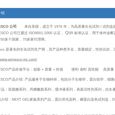
介绍
ESCO
来自美国，成立于
1976
/
公司
年，为高质量生化试剂
试剂盒
Q
ESCO
ISO9001:2000
SR
公司已通过
认证，
标准认证，用于体外诊断
50
70
布
多个国家，
多家代理商。
sco
是著名的生化试剂生产商，其产品种类齐全，质量稳定，性价比好。
//www.amresco-inc.com/
ESCO
+
=
产品价值平台：创新
质量
价值 便利 省时 高性能 高质
ESCO
:
产品介绍
产品服务于生物科研，包括分子生物学，蛋白组学，细胞
产品：琼脂糖系列，丙烯酰胺系列，缓冲液系列，表面活性剂系列，抗生
品介绍：
NEXT GEL
D
家族系列产品，蛋白荧光染料，磷蛋白染色试剂盒，