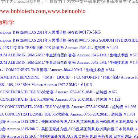
科学作为
amersco
代理商，一直致力于为大中型科研单位提供高质量生化试
ww.bnbiotech.com
,www.beinuobio
命科学
0173-5KG
cription
名称
级别
CAS
2011
年人民币价格
保存条件
cription
名称
级别
CAS
2011
年人民币价格
保存条件
0173-5KG
SODIUM
HYDROXID
, 20X LIQUID/
TBS
缓冲液
20X
浓缩液
/
Amresco J640-4L
/
超纯级
￥
1,494
RUM ALBUMIN, 20MG/ML/
牛血清白蛋白溶液
/
Amresco J642-1ML
/
生物技术级
￥
57
RUM ALBUMIN, 20MG/ML/
牛血清白蛋白溶液
/
Amresco J642-5ML
/
生物技术级
￥
1,
D -1 COMPONENT/
TMB
溶液
/
Amresco J644-100ML
/
生物技术级
￥
614
TETRAMETHYL BENZIDINE （TMB） LIQUID - 1 COMPONENT /
TMB
溶液
/
Amresco J
 - 16S, 23S/
RNA Marker/
Amresco J707-2.5MG
/
￥
1,613
X CONCENTRATE/
TBE 50x
浓缩液
/
Amresco J752-10X10ML
/
超纯级
￥
872
X CONCENTRATE/
TBE 50x
浓缩液
/
Amresco J752-20X10ML
/
超纯级
￥
1,132
50X CONCENTRATE- 20ML/
TBE 50x
浓缩液
/
Amresco J755-10X20ML
/
超纯级
￥
1,366
50X CONCENTRATE-20ML/
TBE 50x
浓缩液
/
Amresco J755-20X20ML
/
超纯级
￥
1,701
乳糖
/
Amresco J815-12KG
/
美国国家处方级
,ACS
级
,
英国药典
,
欧洲药典级
,
日本药典级
乳糖
/
Amresco J815-50KG
/
美国国家处方级
,ACS
级
,
英国药典
,
欧洲药典级
,
日本药典级
乳糖
/
Amresco J815-5KG
/
美国国家处方级
,ACS
级
,
英国药典
,
欧洲药典级
,
日本药典级
￥