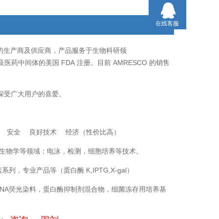
5X75ML/生物技术级
在线客服
的生产商及供应商，产品服务于生物科研领
FDA
AMRESCO
及医药中间体的美国
注册。目前
的销售
深受广大用户的喜爱。
量 安全 良好技术 经济（性价比高）
生物学等领域；电泳，检测，细胞培养等技术。
素系列，专业产品等（蛋白酶
K,IPTG,X-gal
）
NA
荧光染料，蛋白酶抑制剂混合物，细菌冻存用培养基