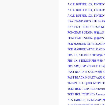
A.C.E. BUFFER 10X, TINTED/
A.C.E. BUFFER 10X, TINTED/
A.C.E. BUFFER 10X, TINTED/
BSA STANDARDS KIT/
BSA
RNA ELECTROPHORESIS KIT
PONCEAU S STAIN/
丽春红
S
PONCEAU S STAIN/
丽春红
S
PCR MARKER WITH LOADIN
PCR MARKER WITH LOADING
PBS, 1X, STERILE/
PBS
溶液
/
A
PBS, 1X, STERILE/
PBS
溶液
/
PBS, 10X, USP STERILE/
PBS
FAST BLACK K SALT/
快黑
K
FAST BLACK K SALT/
快黑
K
TMB PLUS LIQUID 1-COMP
TCEP HCL/
TCEP HCl/
Amresc
TCEP HCL/
TCEP HCl/
Amresc
APS TABLETS, 150MG/
APS