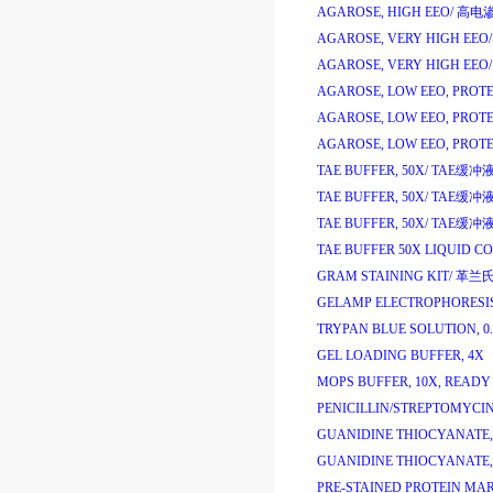
AGAROSE, HIGH EEO/
高电
AGAROSE, VERY HIGH EEO/
AGAROSE, VERY HIGH EEO/
AGAROSE, LOW EEO, PROTE
AGAROSE, LOW EEO, PROTE
AGAROSE, LOW EEO, PROTE
TAE BUFFER, 50X/
TAE
缓冲
TAE BUFFER, 50X/
TAE
缓冲
TAE BUFFER, 50X/
TAE
缓冲
TAE BUFFER 50X LIQUID C
GRAM STAINING KIT/
革兰
GELAMP ELECTROPHORESIS
TRYPAN BLUE SOLUTION, 0.
GEL LOADING BUFFER, 4X
MOPS BUFFER, 10X, READY
PENICILLIN/STREPTOMYCIN,
GUANIDINE THIOCYANATE,
GUANIDINE THIOCYANATE,
PRE-STAINED PROTEIN MAR