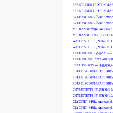
PRE-STAINED PROTEIN MA
PRE-STAINED PROTEIN MAR
ACETONITRILE/
乙腈
/
Amresc
ACETONITRILE/
乙腈
/
Amresc
METHANOL/
甲醇
/
Amresco K
METHANOL （NOT ACCEPTA
WATER, STERILE, NON-DEPC
WATER, STERILE, NON-DEPC
ACETONITRILE/
乙腈
/
Amresc
ACETONITRILE *NO AIR SH
CYCLOSPORIN A/
环胞霉素
A
EDTA DISODIUM SALT DIH
EDTA DISODIUM SALT DIH
EDTA DISODIUM SALT DIH
CHYMOTRYPSIN/
胰凝乳蛋
CHYMOTRYPSIN/
胰凝乳蛋
GLYCINE/
甘氨酸
/
Amresco M
GLYCINE/
甘氨酸
/
Amresco M