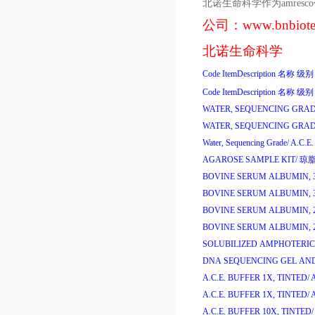
北诺生命科学作为
amresco
公司：
www.bnbiot
北诺生命科学
Code
ItemDescription
名称
级别
Code
ItemDescription
名称
级别
WATER, SEQUENCING GRAD
WATER, SEQUENCING GRAD
Water, Sequencing Grade/
A.C.E
AGAROSE SAMPLE KIT/
琼脂
BOVINE SERUM ALBUMIN, 
BOVINE SERUM ALBUMIN, 
BOVINE SERUM ALBUMIN, 
BOVINE SERUM ALBUMIN, 
SOLUBILIZED AMPHOTERIC
DNA SEQUENCING GEL AND
A.C.E. BUFFER 1X, TINTED/
A
A.C.E. BUFFER 1X, TINTED/
A
A.C.E. BUFFER 10X, TINTED/