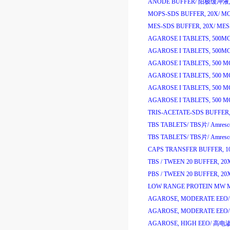
ANODE BUFFER/
阳极缓冲液
MOPS-SDS BUFFER, 20X/
MO
MES-SDS BUFFER, 20X/
MES
AGAROSE I TABLETS, 500MG
AGAROSE I TABLETS, 500MG
AGAROSE I TABLETS, 500 M
AGAROSE I TABLETS, 500 M
AGAROSE I TABLETS, 500 M
AGAROSE I TABLETS, 500 M
TRIS-ACETATE-SDS BUFFER,
TBS TABLETS/
TBS
片
/
Amresc
TBS TABLETS/
TBS
片
/
Amresc
CAPS TRANSFER BUFFER, 1
TBS / TWEEN 20 BUFFER, 20X
PBS / TWEEN 20 BUFFER, 20X
LOW RANGE PROTEIN MW 
AGAROSE, MODERATE EEO/
AGAROSE, MODERATE EEO/
AGAROSE, HIGH EEO/
高电