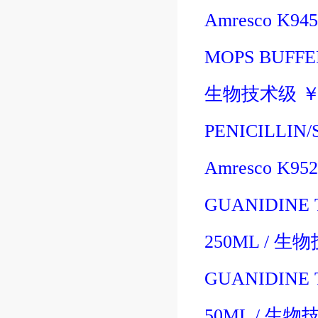
Amresco K94
MOPS BUFFER
生物技术级
PENICILLIN/
Amresco K95
GUANIDINE 
250ML
/
生物
GUANIDINE 
50ML
/
生物