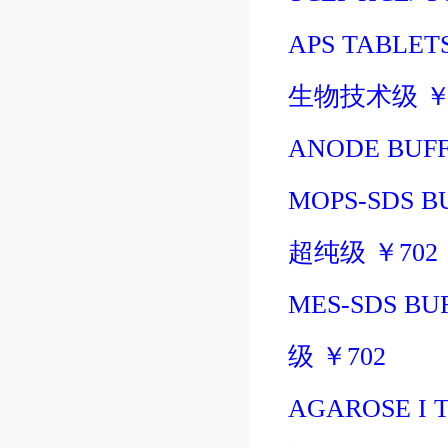
APS TABLETS
生物技术级
ANODE BUFF
MOPS-SDS BU
超纯级
￥
702
MES-SDS BUF
级
￥
702
AGAROSE I T