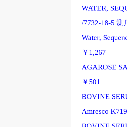
WATER, SEQ
/7732-18-5
测
Water, Sequen
￥
1,267
AGAROSE SA
￥
501
BOVINE SER
Amresco K71
BOVINE SER