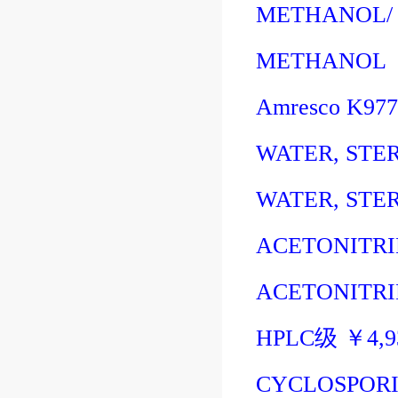
METHANOL/
METHANOL （
Amresco K977
WATER, STER
WATER, STER
ACETONITRI
ACETONITRI
HPLC
级
￥
4,
CYCLOSPORI