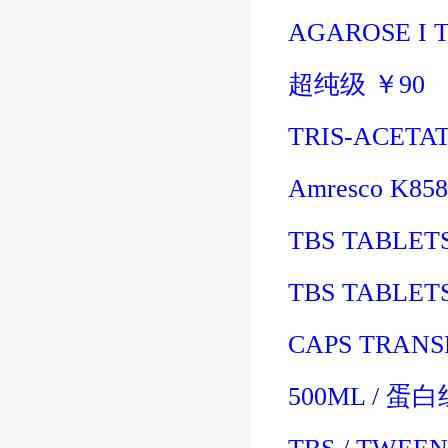
AGAROSE I T
超纯级
￥
90
TRIS-ACETAT
Amresco K85
TBS TABLETS
TBS TABLETS
CAPS TRANSF
500ML
/
蛋白