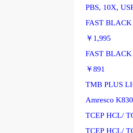
PBS, 10X, US
FAST BLACK 
￥
1,995
FAST BLACK 
￥
891
TMB PLUS L
Amresco K83
TCEP HCL/
T
TCEP HCL/
T