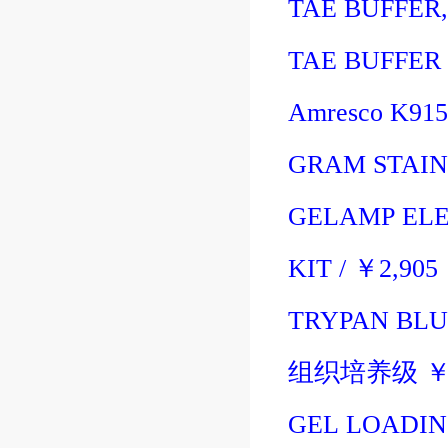
TAE BUFFER,
TAE BUFFER
Amresco K915
GRAM STAIN
GELAMP ELE
KIT
/
￥
2,905
TRYPAN BLUE
组织培养级
GEL LOADIN