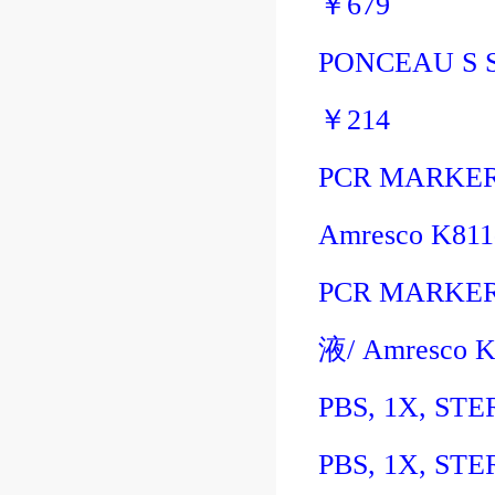
￥
679
PONCEAU S 
￥
214
PCR MARKER
Amresco K81
PCR MARKER
液
/
Amresco 
PBS, 1X, STE
PBS, 1X, STE