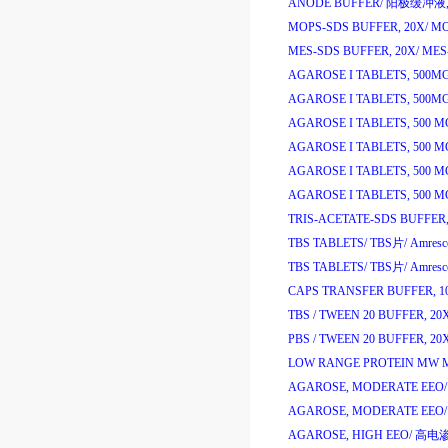
ANODE BUFFER/
阳极缓冲液
MOPS-SDS BUFFER, 20X/
MO
MES-SDS BUFFER, 20X/
MES
AGAROSE I TABLETS, 500MG
AGAROSE I TABLETS, 500MG
AGAROSE I TABLETS, 500 M
AGAROSE I TABLETS, 500 M
AGAROSE I TABLETS, 500 M
AGAROSE I TABLETS, 500 M
TRIS-ACETATE-SDS BUFFER,
TBS TABLETS/
TBS
片
/
Amresc
TBS TABLETS/
TBS
片
/
Amresc
CAPS TRANSFER BUFFER, 1
TBS / TWEEN 20 BUFFER, 20X
PBS / TWEEN 20 BUFFER, 20X
LOW RANGE PROTEIN MW 
AGAROSE, MODERATE EEO/
AGAROSE, MODERATE EEO/
AGAROSE, HIGH EEO/
高电