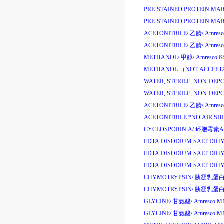
PRE-STAINED PROTEIN MA
PRE-STAINED PROTEIN MAR
ACETONITRILE/
乙腈
/
Amresc
ACETONITRILE/
乙腈
/
Amresc
METHANOL/
甲醇
/
Amresco K
METHANOL （NOT ACCEPTA
WATER, STERILE, NON-DEPC
WATER, STERILE, NON-DEPC
ACETONITRILE/
乙腈
/
Amresc
ACETONITRILE *NO AIR SH
CYCLOSPORIN A/
环胞霉素
A
EDTA DISODIUM SALT DIH
EDTA DISODIUM SALT DIH
EDTA DISODIUM SALT DIH
CHYMOTRYPSIN/
胰凝乳蛋
CHYMOTRYPSIN/
胰凝乳蛋
GLYCINE/
甘氨酸
/
Amresco M
GLYCINE/
甘氨酸
/
Amresco M