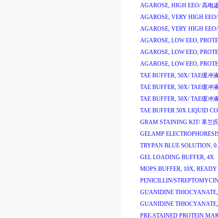
AGAROSE, HIGH EEO/
高电
AGAROSE, VERY HIGH EEO/
AGAROSE, VERY HIGH EEO/
AGAROSE, LOW EEO, PROTE
AGAROSE, LOW EEO, PROTE
AGAROSE, LOW EEO, PROTE
TAE BUFFER, 50X/
TAE
缓冲
TAE BUFFER, 50X/
TAE
缓冲
TAE BUFFER, 50X/
TAE
缓冲
TAE BUFFER 50X LIQUID C
GRAM STAINING KIT/
革兰
GELAMP ELECTROPHORESIS
TRYPAN BLUE SOLUTION, 0.
GEL LOADING BUFFER, 4X
MOPS BUFFER, 10X, READY
PENICILLIN/STREPTOMYCIN,
GUANIDINE THIOCYANATE,
GUANIDINE THIOCYANATE,
PRE-STAINED PROTEIN MAR