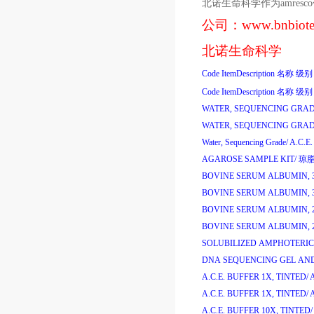
北诺生命科学作为
amresco
公司：
www.bnbiot
北诺生命科学
Code
ItemDescription
名称
级别
Code
ItemDescription
名称
级别
WATER, SEQUENCING GRAD
WATER, SEQUENCING GRAD
Water, Sequencing Grade/
A.C.E
AGAROSE SAMPLE KIT/
琼脂
BOVINE SERUM ALBUMIN, 
BOVINE SERUM ALBUMIN, 
BOVINE SERUM ALBUMIN, 
BOVINE SERUM ALBUMIN, 
SOLUBILIZED AMPHOTERIC
DNA SEQUENCING GEL AND
A.C.E. BUFFER 1X, TINTED/
A
A.C.E. BUFFER 1X, TINTED/
A
A.C.E. BUFFER 10X, TINTED/