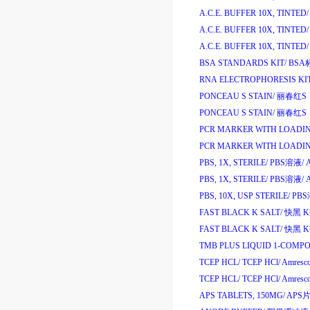
A.C.E. BUFFER 10X, TINTED/
A.C.E. BUFFER 10X, TINTED/
A.C.E. BUFFER 10X, TINTED/
BSA STANDARDS KIT/
BSA
RNA ELECTROPHORESIS KIT
PONCEAU S STAIN/
丽春红
S
PONCEAU S STAIN/
丽春红
S
PCR MARKER WITH LOADIN
PCR MARKER WITH LOADING
PBS, 1X, STERILE/
PBS
溶液
/
A
PBS, 1X, STERILE/
PBS
溶液
/
PBS, 10X, USP STERILE/
PBS
FAST BLACK K SALT/
快黑
K
FAST BLACK K SALT/
快黑
K
TMB PLUS LIQUID 1-COMP
TCEP HCL/
TCEP HCl/
Amresc
TCEP HCL/
TCEP HCl/
Amresc
APS TABLETS, 150MG/
APS