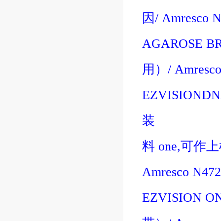
因
/
Amresco 
AGAROSE BR
用
）/
Amresco
EZVISIOND
料
one,
可
Amresco 
EZVISION O