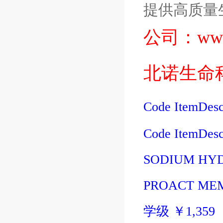
提供高质量
公司：
ww
北诺生命
Code
ItemDesc
Code
ItemDesc
SODIUM
HY
PROACT MEM
学级
￥
1,359