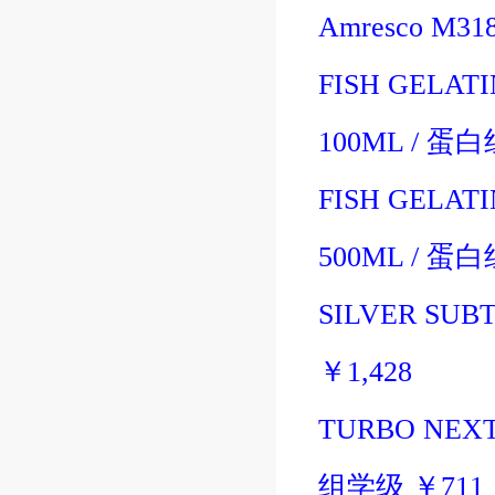
Amresco M31
FISH GELATI
100ML
/
蛋白
FISH GELATI
500ML
/
蛋白
SILVER SUB
￥
1,428
TURBO NEXT
组学级
￥
711