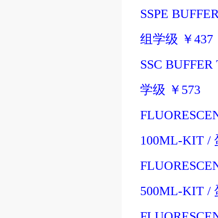
SSPE BUFFER
组学级
￥
437
SSC BUFFER 
学级
￥
573
FLUORESCEN
100ML-KIT
/
FLUORESCEN
500ML-KIT
/
FLUORESCEN