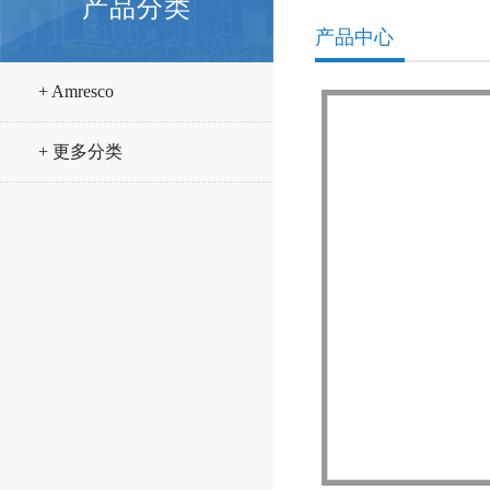
产品分类
产品中心
+ Amresco
+ 更多分类