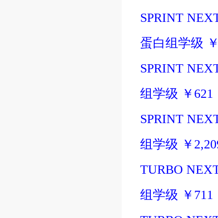
SPRINT NEXT
蛋白组学级
SPRINT NEXT
组学级
￥
621
SPRINT NEXT
组学级
￥
2,2
TURBO NEXT
组学级
￥
711