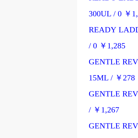
300UL
/
0
￥
1
READY LADD
/
0
￥
1,285
GENTLE REV
15ML
/
￥
278
GENTLE REV
/
￥
1,267
GENTLE REV