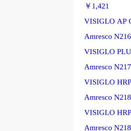
￥
1,421
VISIGLO AP
Amresco N21
VISIGLO PL
Amresco N21
VISIGLO HR
Amresco N218
VISIGLO HR
Amresco N218