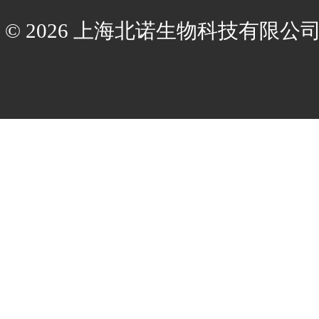
© 2026 上海北诺生物科技有限公司(ww