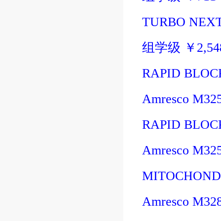
TURBO NEXT
组学级
￥
2,5
RAPID BLOCK
Amresco M32
RAPID BLOCK
Amresco M32
MITOCHONDR
Amresco M32