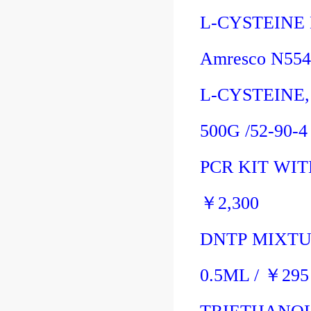
L-CYSTEINE 
Amresco N55
L-CYSTEINE,
500G
/52-90-4
PCR KIT WI
￥
2,300
DNTP MIXTU
0.5ML
/
￥
29