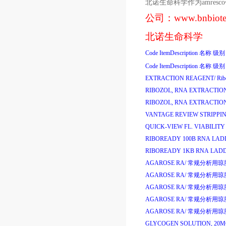
北诺生命科学作为
amresco
公司：
www.bnbiot
北诺生命科学
Code
ItemDescription
名称
级别
Code
ItemDescription
名称
级别
EXTRACTION REAGENT/
Ri
RIBOZOL, RNA EXTRACTIO
RIBOZOL, RNA EXTRACTIO
VANTAGE REVIEW STRIPPIN
QUICK-VIEW FL. VIABILITY
RIBOREADY 100B RNA LAD
RIBOREADY 1KB RNA LADD
AGAROSE RA/
常规分析用琼
AGAROSE RA/
常规分析用琼
AGAROSE RA/
常规分析用琼
AGAROSE RA/
常规分析用琼
AGAROSE RA/
常规分析用琼
GLYCOGEN SOLUTION, 20M