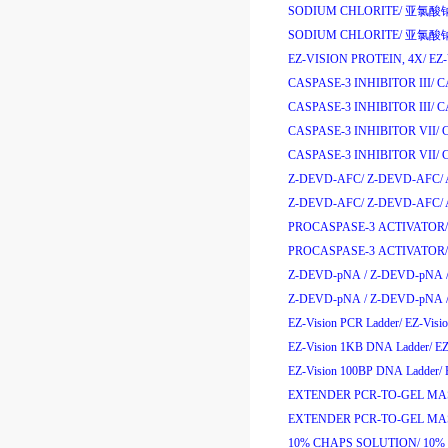
SODIUM CHLORITE/
亚氯酸
SODIUM CHLORITE/
亚氯酸
EZ-VISION PROTEIN, 4X/
EZ
CASPASE-3 INHIBITOR III/
C
CASPASE-3 INHIBITOR III/
C
CASPASE-3 INHIBITOR VII/
CASPASE-3 INHIBITOR VII/
Z-DEVD-AFC/
Z-DEVD-AFC/
Z-DEVD-AFC/
Z-DEVD-AFC/
PROCASPASE-3 ACTIVATOR/
PROCASPASE-3 ACTIVATOR/
Z-DEVD-pNA /
Z-DEVD-pNA 
Z-DEVD-pNA /
Z-DEVD-pNA 
EZ-Vision PCR Ladder/
EZ-Visi
EZ-Vision 1KB DNA Ladder/
EZ
EZ-Vision 100BP DNA Ladder/
EXTENDER PCR-TO-GEL MAS
EXTENDER PCR-TO-GEL MAS
10% CHAPS SOLUTION/
10%