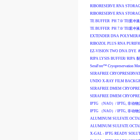
RIBORESERVE RNA STORAG
RIBORESERVE RNA STORAG
TE BUFFER PH 7.0/
TE
缓冲液
TE BUFFER PH 7.0/
TE
缓冲液
EXTENDER DNA POLYMERAS
RIBOZOL PLUS RNA PURIFI
EZ-VISION TWO DNA DYE &
RIPA LYSIS BUFFER/
RIPA
裂
SeraFree
™
Cryopreservation Med
SERAFREE CRYOPRESERVAT
UNDO X-RAY FILM BACKG
SERAFREE DMEM CRYOPRE
SERAFREE DMEM CRYOPRE
IPTG （NAO）/
IPTG,
非动物
IPTG （NAO）/
IPTG,
非动物
ALUMINUM SULFATE OCTA
ALUMINUM SULFATE OCTA
X-GAL - IPTG READY SOLU