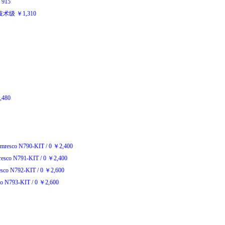
￥
915
技术级
￥
1,310
,480
mresco N790-KIT
/
0
￥
2,400
esco N791-KIT
/
0
￥
2,400
sco N792-KIT
/
0
￥
2,600
o N793-KIT
/
0
￥
2,600