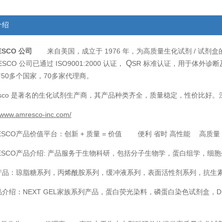
介绍
ESCO
来自美国，成立于
1976
/
公司
年，为高质量生化试剂
试剂盒
Q
ESCO
ISO9001:2000
SR
公司已通过
认证，
标准认证，用于体外诊断
50
70
布
多个国家，
多家代理商。
sco
是著名的生化试剂生产商，其产品种类齐全，质量稳定，性价比好。
//www.amresco-inc.com/
ESCO
+
=
产品价值平台：创新
质量
价值 便利 省时 高性能 高质
ESCO
:
产品介绍
产品服务于生物科研，包括分子生物学，蛋白组学，细胞
产品：琼脂糖系列，丙烯酰胺系列，缓冲液系列，表面活性剂系列，抗生
品介绍：
NEXT GEL
D
家族系列产品，蛋白荧光染料，磷蛋白染色试剂盒，