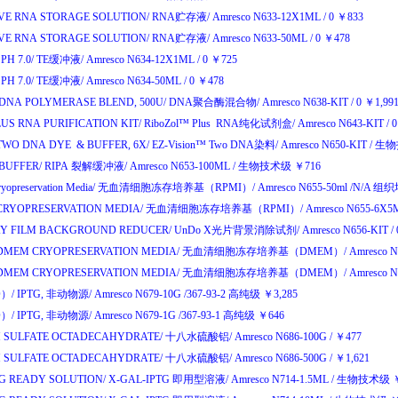
VE RNA STORAGE SOLUTION/
RNA
贮存液
/
Amresco N633-12X1ML
/
0
￥
833
VE RNA STORAGE SOLUTION/
RNA
贮存液
/
Amresco N633-50ML
/
0
￥
478
PH 7.0/
TE
缓冲液
/
Amresco N634-12X1ML
/
0
￥
725
PH 7.0/
TE
缓冲液
/
Amresco N634-50ML
/
0
￥
478
DNA POLYMERASE BLEND, 500U/
DNA
聚合酶混合物
/
Amresco N638-KIT
/
0
￥
1,99
US RNA PURIFICATION KIT/
RiboZol
™
Plus RNA
纯化试剂盒
/
Amresco N643-KIT
/
0
TWO DNA DYE & BUFFER, 6X/
EZ-Vision
™
Two DNA
染料
/
Amresco N650-KIT
/
生物
 BUFFER/
RIPA
裂解缓冲液
/
Amresco N653-100ML
/
生物技术级
￥
716
yopreservation Media/
无血清细胞冻存培养基
（RPMI）/
Amresco N655-50ml
/N/A
组织
CRYOPRESERVATION MEDIA/
无血清细胞冻存培养基
（RPMI）/
Amresco N655-6X5
Y FILM BACKGROUND REDUCER/
UnDo X
光片背景消除试剂
/
Amresco N656-KIT
/
DMEM CRYOPRESERVATION MEDIA/
无血清细胞冻存培养基
（DMEM）/
Amresco 
DMEM CRYOPRESERVATION MEDIA/
无血清细胞冻存培养基
（DMEM）/
Amresco 
O）/
IPTG,
非动物源
/
Amresco N679-10G
/367-93-2
高纯级
￥
3,285
O）/
IPTG,
非动物源
/
Amresco N679-1G
/367-93-1
高纯级
￥
646
 SULFATE OCTADECAHYDRATE/
十八水硫酸铝
/
Amresco N686-100G
/
￥
477
 SULFATE OCTADECAHYDRATE/
十八水硫酸铝
/
Amresco N686-500G
/
￥
1,621
TG READY SOLUTION/
X-GAL-IPTG
即用型溶液
/
Amresco N714-1.5ML
/
生物技术级