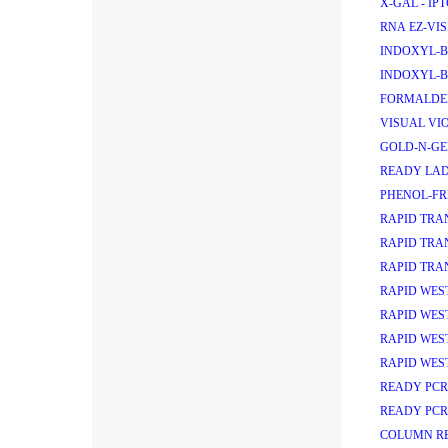
X-GAL - IP
RNA EZ-VIS
INDOXYL-B
INDOXYL-B
FORMALDEH
VISUAL VIO
GOLD-N-GEL
READY LAD
PHENOL-FRE
RAPID TRAN
RAPID TRAN
RAPID TRAN
RAPID WEST
RAPID WEST
RAPID WEST
RAPID WEST
READY PCR 
READY PCR 
COLUMN RE