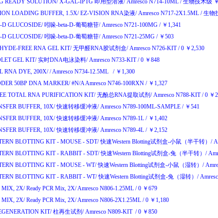
TG READY SOLUTION/
X-GAL-IPTG
即用型溶液
/
Amresco N714-10ML
/
生物技术级
ION LOADING BUFFER, 1.5X/
EZ-VISION RNA
染液
/
Amresco N717-2X1.5ML
/
生物
-D GLUCOSIDE/
吲哚
-beta-D-
葡萄糖苷
/
Amresco N721-100MG
/
￥
1,341
-D GLUCOSIDE/
吲哚
-beta-D-
葡萄糖苷
/
Amresco N721-25MG
/
￥
503
YDE-FREE RNA GEL KIT/
无甲醛
RNA
胶试剂盒
/
Amresco N726-KIT
/
0
￥
2,530
LET GEL KIT/
实时
DNA
电泳染料
/
Amresco N733-KIT
/
0
￥
848
 RNA DYE, 200X/
/
Amresco N734-12.5ML
/
￥
1,300
DER 50BP DNA MARKER/
#N/A
Amresco N746-100RXN
/
￥
1,327
E TOTAL RNA PURIFICATION KIT/
无酚总
RNA
提取试剂
/
Amresco N788-KIT
/
0
￥
2
SFER BUFFER, 10X/
快速转移缓冲液
/
Amresco N789-100ML-SAMPLE
/
￥
541
SFER BUFFER, 10X/
快速转移缓冲液
/
Amresco N789-1L
/
￥
1,402
SFER BUFFER, 10X/
快速转移缓冲液
/
Amresco N789-4L
/
￥
2,152
ERN BLOTTING KIT - MOUSE - SDT/
快速
Western Blotting
试剂盒
-
小鼠
（
半干转
）/
A
ERN BLOTTING KIT - RABBIT - SDT/
快速
Western Blotting
试剂盒
-
兔
（
半干转
）/
Amr
ERN BLOTTING KIT - MOUSE - WT/
快速
Western Blotting
试剂盒
-
小鼠
（
湿转
）/
Amre
ERN BLOTTING KIT - RABBIT - WT/
快速
Western Blotting
试剂盒
-
兔
（
湿转
）/
Amresc
MIX, 2X/
Ready PCR Mix, 2X/
Amresco N806-1.25ML
/
0
￥
679
MIX, 2X/
Ready PCR Mix, 2X/
Amresco N806-2X1.25ML
/
0
￥
1,180
GENERATION KIT/
柱再生试剂
/
Amresco N809-KIT
/
0
￥
850