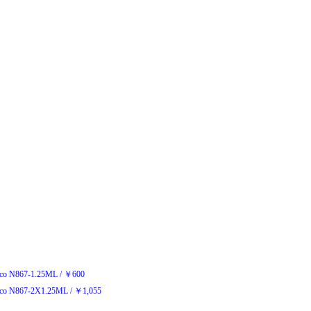
co N867-1.25ML
/
￥
600
co N867-2X1.25ML
/
￥
1,055