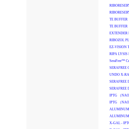
RIBORESER
RIBORESER
TE BUFFER 
TE BUFFER 
EXTENDER 
RIBOZOL PL
EZ-VISION 
RIPA LYSIS
SeraFree
™
Cr
SERAFREE 
UNDO X-RA
SERAFREE 
SERAFREE 
IPTG （NA
IPTG （NA
ALUMINUM
ALUMINUM
X-GAL - IP