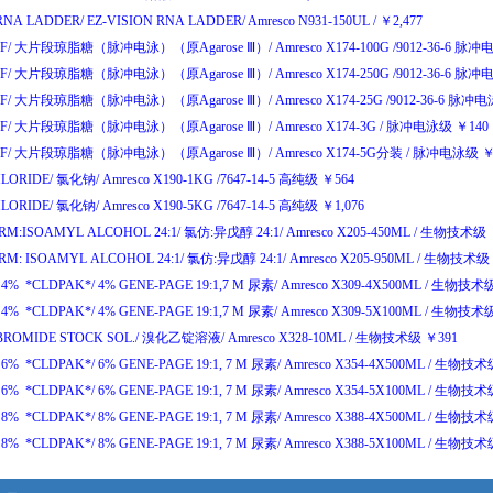
 RNA LADDER/
EZ-VISION RNA LADDER/
Amresco N931-150UL
/
￥
2,477
F/
大片段琼脂糖
（
脉冲电泳
）（
原
Agarose
Ⅲ
）/
Amresco X174-100G
/9012-36-6
脉冲
F/
大片段琼脂糖
（
脉冲电泳
）（
原
Agarose
Ⅲ
）/
Amresco X174-250G
/9012-36-6
脉冲
F/
大片段琼脂糖
（
脉冲电泳
）（
原
Agarose
Ⅲ
）/
Amresco X174-25G
/9012-36-6
脉冲电
F/
大片段琼脂糖
（
脉冲电泳
）（
原
Agarose
Ⅲ
）/
Amresco X174-3G
/
脉冲电泳级
￥
140
F/
大片段琼脂糖
（
脉冲电泳
）（
原
Agarose
Ⅲ
）/
Amresco X174-5G
分装
/
脉冲电泳级
LORIDE/
氯化钠
/
Amresco X190-1KG
/7647-14-5
高纯级
￥
564
LORIDE/
氯化钠
/
Amresco X190-5KG
/7647-14-5
高纯级
￥
1,076
M:ISOAMYL ALCOHOL 24:1/
氯仿
:
异戊醇
24:1/
Amresco X205-450ML
/
生物技术级
M: ISOAMYL ALCOHOL 24:1/
氯仿
:
异戊醇
24:1/
Amresco X205-950ML
/
生物技术级
 4% *CLDPAK*/
4% GENE-PAGE 19:1,7 M
尿素
/
Amresco X309-4X500ML
/
生物技术
 4% *CLDPAK*/
4% GENE-PAGE 19:1,7 M
尿素
/
Amresco X309-5X100ML
/
生物技术
BROMIDE STOCK SOL./
溴化乙锭溶液
/
Amresco X328-10ML
/
生物技术级
￥
391
 6% *CLDPAK*/
6% GENE-PAGE 19:1, 7 M
尿素
/
Amresco X354-4X500ML
/
生物技术
 6% *CLDPAK*/
6% GENE-PAGE 19:1, 7 M
尿素
/
Amresco X354-5X100ML
/
生物技术
 8% *CLDPAK*/
8% GENE-PAGE 19:1, 7 M
尿素
/
Amresco X388-4X500ML
/
生物技术
 8% *CLDPAK*/
8% GENE-PAGE 19:1, 7 M
尿素
/
Amresco X388-5X100ML
/
生物技术