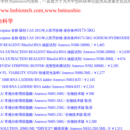
科学作为
amresco
代理商，一直致力于为大中型科研单位提供高质量生化试
ww.bnbiotech.com
,www.beinuobio
命科学
0173-5KG
cription
名称
级别
CAS
2011
年人民币价格
保存条件
cription
名称
级别
CAS
2011
年人民币价格
保存条件
0173-5KG
SODIUM
HYDROXID
N REAGENT/
RiboZol RNA
抽提试剂
/
Amresco N580-100ML
/
￥
1,465
RNA EXTRACTION REAGENT/
RiboZol RNA
抽提试剂
/
Amresco N580-200ML
/
￥
2,63
RNA EXTRACTION REAGENT/
RiboZol RNA
抽提试剂
/
Amresco N580-30ML
/
￥
674
EVIEW STRIPPING BUFFER/
优势型剥离试剂
/
Amresco N592-500ML
/
￥
2,185
 FL. VIABILITY STAIN/
快速荧光染料
/
Amresco N600-5ML
/
￥
1,277
 100B RNA LADDER/
RNA ladder/
Amresco N603-KIT
/
￥
2,145
 1KB RNA LADDER/
RNA ladder/
Amresco N604-KIT
/
￥
2,533
A/
常规分析用琼脂糖
/
Amresco N605-100G
/
生物技术级
￥
500
A/
常规分析用琼脂糖
/
Amresco N605-1KG
/
生物技术级
取消
A/
常规分析用琼脂糖
/
Amresco N605-250G
/
生物技术级
取消
A/
常规分析用琼脂糖
/
Amresco N605-25G
/
生物技术级
取消
A/
常规分析用琼脂糖
/
Amresco N605-500G
/
生物技术级
￥
2,500
SOLUTION, 20MG/ML *DRYICE*/
糖原溶液
/
Amresco N632-2X0.5ML
/
0
￥
1,511