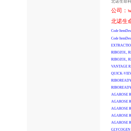
北诺生命
公司：
w
北诺生
Code
ItemDes
Code
ItemDes
EXTRACTIO
RIBOZOL, 
RIBOZOL, 
VANTAGE R
QUICK-VIEW
RIBOREADY
RIBOREADY
AGAROSE R
AGAROSE R
AGAROSE R
AGAROSE R
AGAROSE R
GLYCOGEN 