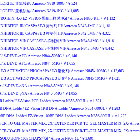
LORITE/
亚氯酸钠
/
Amresco N819-100G
/
￥
524
LORITE/
亚氯酸钠
/
Amresco N819-1KG
/
￥
1,085
PROTEIN, 4X/
EZ-VISION
蛋白上样缓冲液
/
Amresco N836-KIT
/
￥
1,132
NHIBITOR III/
CASPASE-3
抑制剂
III/
Amresco N842-1MG
/
￥
1,161
NHIBITOR III/
CASPASE-3
抑制剂
III/
Amresco N842-5MG
/
￥
4,322
INHIBITOR VII/
CASPASE-3
抑制剂
VII/
Amresco N843-1MG
/
￥
1,916
INHIBITOR VII/
CASPASE-3
抑制剂
VII/
Amresco N843-5MG
/
￥
8,442
C/
Z-DEVD-AFC/
Amresco N844-50MG
/
￥
9,146
C/
Z-DEVD-AFC/
Amresco N844-5MG
/
￥
1,055
E-3 ACTIVATOR/
PROCASPASE-3
活化剂
/
Amresco N845-100MG
/
￥
12,663
E-3 ACTIVATOR/
PROCASPASE-3
活化剂
/
Amresco N845-10MG
/
￥
1,621
 /
Z-DEVD-pNA /
Amresco N846-50MG
/
￥
9,146
 /
Z-DEVD-pNA /
Amresco N846-5MG
/
￥
1,055
R Ladder/
EZ-Vision PCR Ladder/
Amresco N853-500UL
/
￥
1,621
KB DNA Ladder/
EZ-Vision 1KB DNA Ladder/
Amresco N854-600UL
/
￥
1,283
00BP DNA Ladder/
EZ-Vision 100BP DNA Ladder/
Amresco N856-300UL
/
￥
1,222
PCR-TO-GEL MASTER MIX, 2X/
EXTENDER PCR-TO-GEL MASTER MIX, 2X/
Amres
PCR-TO-GEL MASTER MIX, 2X/
EXTENDER PCR-TO-GEL MASTER MIX, 2X/
Amres
 SOLUTION/
10% CHAPS
溶液
/
Amresco N907-1L
/
￥
3,601