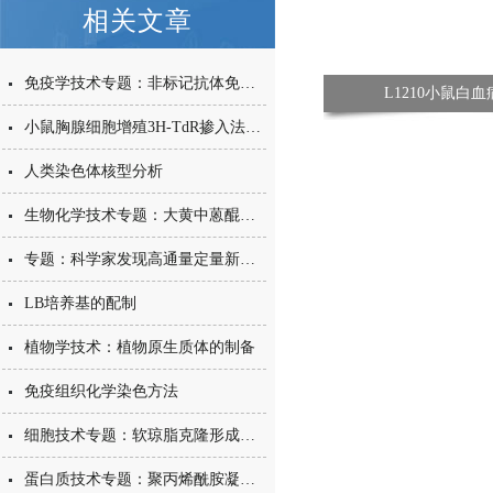
相关文章
免疫学技术专题：非标记抗体免疫电镜技术
L1210小鼠白
小鼠胸腺细胞增殖3H-TdR掺入法检测IL-1的生物活性
人类染色体核型分析
生物化学技术专题：大黄中蒽醌类成分的提取分离和鉴定
专题：科学家发现高通量定量新方法
LB培养基的配制
植物学技术：植物原生质体的制备
免疫组织化学染色方法
细胞技术专题：软琼脂克隆形成实验
蛋白质技术专题：聚丙烯酰胺凝胶电泳鉴定IgG纯度