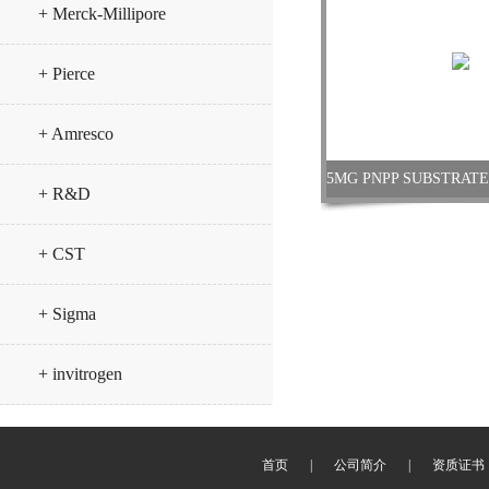
+ Merck-Millipore
+ Pierce
+ Amresco
+ R&D
+ CST
+ Sigma
+ invitrogen
首页
|
公司简介
|
资质证书