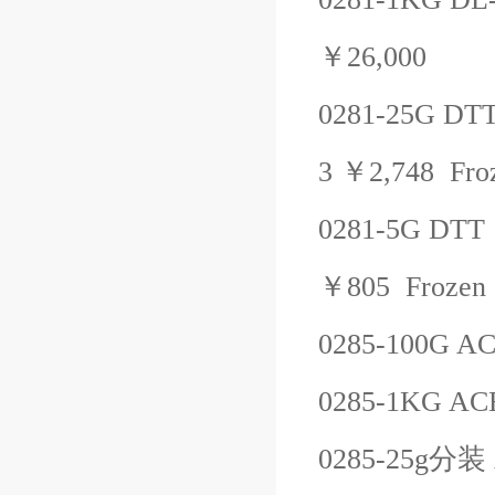
￥
26,000
0281-25G
DT
3
￥
2,748
Fro
0281-5G
DTT
￥
805
Frozen
0285-100G
AC
0285-1KG
AC
0285-25g
分装