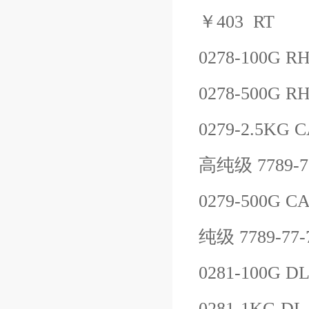
￥
403
RT
0278-100G
RH
0278-500G
RH
0279-2.5KG
C
高纯级
7789-7
0279-500G
CA
纯级
7789-77-
0281-100G
DL
0281-1KG
DL