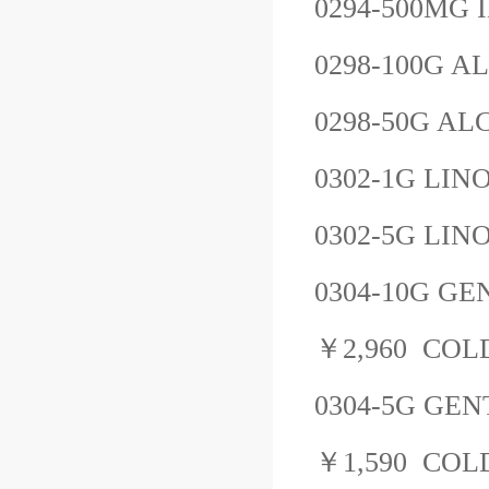
0294-500MG
0298-100G
AL
0298-50G
ALC
0302-1G
LIN
0302-5G
LIN
0304-10G
GE
￥
2,960
COL
0304-5G
GEN
￥
1,590
COL