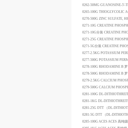
0262-50MG
GUANOSINE-5'-
0265-100G
THIOGLYCOLIC A
0270-500G
ZINC SULFATE, 
0271-10G
CREATINE PHOSP
0271-10G
分装
CREATINE PH
0271-25G
CREATINE PHOSP
0271-5G
分装
CREATINE PHO
0277-2.5KG
POTASSIUM PE
0277-500G
POTASSIUM PER
0278-100G
RHODAMINE B
罗
0278-500G
RHODAMINE B
罗
0279-2.5KG
CALCIUM PHOSP
0279-500G
CALCIUM PHOSPH
0281-100G
DL-DITHIOTHRE
0281-1KG
DL-DITHIOTHREI
0281-25G
DTT （DL-DITHIO
0281-5G
DTT （DL-DITHIOT
0285-100G
ACES
ACES
高纯级