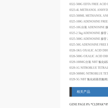
0322-500G
EDTA FREE ACID
0323-4L
METHANOL ANHYD
0323-500ML
METHANOL AN
0325-100G
ADENOSINE FREE
0325-10G
分装
ADENOSINE
0325-2.5kg
ADENOSINE
腺苷
0325-500G
ADENOSINE
腺苷
0325-50G
ADENOSINE FREE 
0326-1KG
OXALIC ACID DI
0326-500G
OXALIC ACID DI
0329-100MG
分装
NBT
氯化硝
0329-1G
NITROBLUE TETRA
0329-500MG
NITROBLUE TE
0329-5G
NBT
氯化硝基四氮唑
相关产品