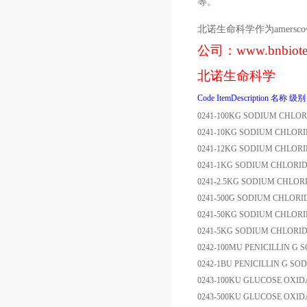
等。
北诺生命科学作为
amersco
公司：
www.bnbiot
北诺生命科学
Code
ItemDescription
名称
级别
0241-100KG
SODIUM CHLOR
0241-10KG
SODIUM CHLORI
0241-12KG
SODIUM CHLORI
0241-1KG
SODIUM CHLORI
0241-2.5KG
SODIUM CHLOR
0241-500G
SODIUM CHLORI
0241-50KG
SODIUM CHLORI
0241-5KG
SODIUM CHLORI
0242-100MU
PENICILLIN G 
0242-1BU
PENICILLIN G SO
0243-100KU
GLUCOSE OXIDA
0243-500KU
GLUCOSE OXIDA