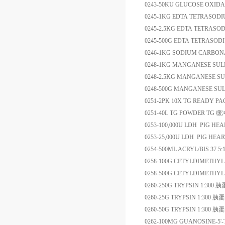
0243-50KU
GLUCOSE OXIDA
0245-1KG
EDTA TETRASOD
0245-2.5KG
EDTA TETRASO
0245-500G
EDTA TETRASOD
0246-1KG
SODIUM CARBON
0248-1KG
MANGANESE SUL
0248-2.5KG
MANGANESE SU
0248-500G
MANGANESE SU
0251-2PK
10X TG READY PA
0251-40L
TG POWDER
TG
缓
0253-100,000U
LDH PIG HEA
0253-25,000U
LDH PIG HEAR
0254-500ML
ACRYL/BIS 37.5:
0258-100G
CETYLDIMETHYL
0258-500G
CETYLDIMETHY
0260-250G
TRYPSIN 1:300
胰
0260-25G
TRYPSIN 1:300
胰蛋
0260-50G
TRYPSIN 1:300
胰蛋
0262-100MG
GUANOSINE-5'