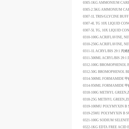
0305-1KG
AMMONIUM CAR
0305-2.5KG
AMMONIUM CA
0307-1L
TRIS/GLYCINE BUF
0307-4L
TG 10X LIQUID CO
0307-5L
TG, 10X LIQUID C
0310-100G
ACRIFLAVINE, N
0310-250G
ACRIFLAVINE, N
0311-1L
ACRYL/BIS 29:1
丙烯
0311-500ML
ACRYL/BIS 29:1
0312-100G
BROMOPHENOL B
0312-50G
BROMOPHENOL BL
0314-500ML
FORMAMIDE
甲
0314-950ML
FORMAMIDE
甲
0318-100G
METHYL GREEN,Z
0318-25G
METHYL GREEN,ZI
0319-100MU
POLYMYXIN B 
0319-25MU
POLYMYXIN B S
0321-100G
SODIUM SELENIT
0322-1KG
EDTA FREE ACID