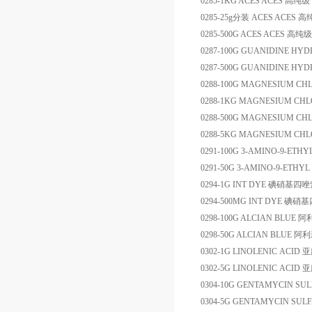
0285-1KG
ACES
ACES
高纯级
0285-25g
分装
ACES
ACES
高
0285-500G
ACES
ACES
高纯级
0287-100G
GUANIDINE HYD
0287-500G
GUANIDINE HYD
0288-100G
MAGNESIUM CHL
0288-1KG
MAGNESIUM CHL
0288-500G
MAGNESIUM CHL
0288-5KG
MAGNESIUM CHL
0291-100G
3-AMINO-9-ETHY
0291-50G
3-AMINO-9-ETHYL
0294-1G
INT DYE
碘硝基四唑
0294-500MG
INT DYE
碘硝基
0298-100G
ALCIAN BLUE
阿
0298-50G
ALCIAN BLUE
阿利
0302-1G
LINOLENIC ACID
亚
0302-5G
LINOLENIC ACID
亚
0304-10G
GENTAMYCIN SUL
0304-5G
GENTAMYCIN SULF