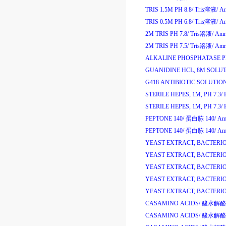
TRIS 1.5M PH 8.8/
Tris
溶液
/
Am
TRIS 0.5M PH 6.8/
Tris
溶液
/
Am
2M TRIS PH 7.8/
Tris
溶液
/
Amr
2M TRIS PH 7.5/
Tris
溶液
/
Amr
ALKALINE PHOSPHATASE PH
GUANIDINE HCL, 8M SOLUT
G418 ANTIBIOTIC SOLUTION
STERILE HEPES, 1M, PH 7.3/
STERILE HEPES, 1M, PH 7.3/
PEPTONE 140/
蛋白胨
140/
Am
PEPTONE 140/
蛋白胨
140/
Am
YEAST EXTRACT, BACTERI
YEAST EXTRACT, BACTERI
YEAST EXTRACT, BACTERI
YEAST EXTRACT, BACTERI
YEAST EXTRACT, BACTERI
CASAMINO ACIDS/
酸水解酪
CASAMINO ACIDS/
酸水解酪