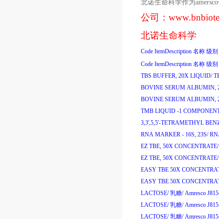
北诺生命科学作为
amersco
公司：
www.bnbiot
北诺生命科学
Code
ItemDescription
名称
级别
Code
ItemDescription
名称
级别
TBS BUFFER, 20X LIQUID/
T
BOVINE SERUM ALBUMIN, 
BOVINE SERUM ALBUMIN, 
TMB LIQUID -1 COMPONENT
3,3',5,5'-TETRAMETHYL BE
RNA MARKER - 16S, 23S/
RNA
EZ TBE, 50X CONCENTRATE/
EZ TBE, 50X CONCENTRATE/
EASY TBE 50X CONCENTRAT
EASY TBE 50X CONCENTRAT
LACTOSE/
乳糖
/
Amresco J81
LACTOSE/
乳糖
/
Amresco J81
LACTOSE/
乳糖
/
Amresco J81