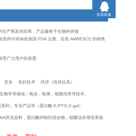
术级
在线客服
的生产商及供应商，产品服务于生物科研领
FDA
AMRESCO
及医药中间体的美国
注册。目前
的销售
深受广大用户的喜爱。
量 安全 良好技术 经济（性价比高）
生物学等领域；电泳，检测，细胞培养等技术。
素系列，专业产品等（蛋白酶
K,IPTG,X-gal
）
NA
荧光染料，蛋白酶抑制剂混合物，细菌冻存用培养基