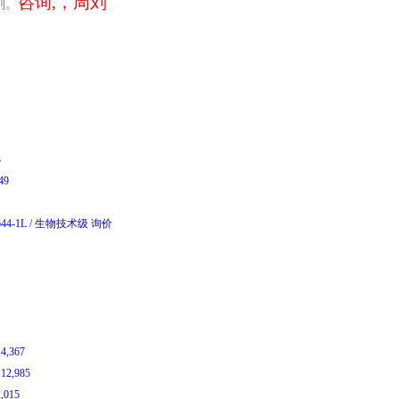
咨询,，周刘
剂。
E
3
449
644-1L
/
生物技术级
询价
￥
4,367
￥
12,985
2,015