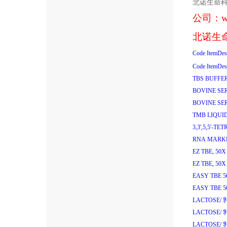
北诺生命
公司：
w
北诺生
Code
ItemDes
Code
ItemDes
TBS BUFFER
BOVINE SE
BOVINE SE
TMB LIQUI
3,3',5,5'-
RNA MARKER
EZ TBE, 50
EZ TBE, 50
EASY TBE 
EASY TBE 
LACTOSE/
LACTOSE/
LACTOSE/