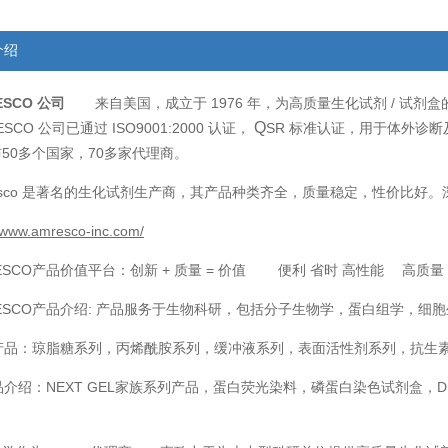
介绍
ESCO
来自美国，成立于
1976
/
公司
年，为高质量生化试剂
试剂盒
Q
ESCO
ISO9001:2000
SR
公司已通过
认证，
标准认证，用于体外诊断
50
70
布
多个国家，
多家代理商。
sco
是著名的生化试剂生产商，其产品种类齐全，质量稳定，性价比好。
//www.amresco-inc.com/
ESCO
+
=
产品价值平台：创新
质量
价值 便利 省时 高性能 高质
ESCO
:
产品介绍
产品服务于生物科研，包括分子生物学，蛋白组学，细胞
产品：琼脂糖系列，丙烯酰胺系列，缓冲液系列，表面活性剂系列，抗生
品介绍：
NEXT GEL
D
家族系列产品，蛋白荧光染料，磷蛋白染色试剂盒，