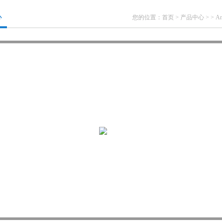
心
您的位置：
首页
>
产品中心
> >
Am