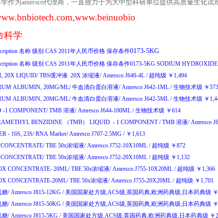
科学作为
amersco
代理商，一直致力于为大中型科研单位提供高质量生化试
ww.bnbiotech.com
,www.beinuobio
命科学
0173-5KG
cription
名称
级别
CAS
2011
年人民币价格
保存条件
cription
名称
级别
CAS
2011
年人民币价格
保存条件
0173-5KG
SODIUM
HYDROXID
, 20X LIQUID/
TBS
缓冲液
20X
浓缩液
/
Amresco J640-4L
/
超纯级
￥
1,494
RUM ALBUMIN, 20MG/ML/
牛血清白蛋白溶液
/
Amresco J642-1ML
/
生物技术级
￥
57
RUM ALBUMIN, 20MG/ML/
牛血清白蛋白溶液
/
Amresco J642-5ML
/
生物技术级
￥
1,
D -1 COMPONENT/
TMB
溶液
/
Amresco J644-100ML
/
生物技术级
￥
614
TETRAMETHYL BENZIDINE （TMB） LIQUID - 1 COMPONENT /
TMB
溶液
/
Amresco J
 - 16S, 23S/
RNA Marker/
Amresco J707-2.5MG
/
￥
1,613
X CONCENTRATE/
TBE 50x
浓缩液
/
Amresco J752-10X10ML
/
超纯级
￥
872
X CONCENTRATE/
TBE 50x
浓缩液
/
Amresco J752-20X10ML
/
超纯级
￥
1,132
50X CONCENTRATE- 20ML/
TBE 50x
浓缩液
/
Amresco J755-10X20ML
/
超纯级
￥
1,366
50X CONCENTRATE-20ML/
TBE 50x
浓缩液
/
Amresco J755-20X20ML
/
超纯级
￥
1,701
乳糖
/
Amresco J815-12KG
/
美国国家处方级
,ACS
级
,
英国药典
,
欧洲药典级
,
日本药典级
乳糖
/
Amresco J815-50KG
/
美国国家处方级
,ACS
级
,
英国药典
,
欧洲药典级
,
日本药典级
乳糖
/
Amresco J815-5KG
/
美国国家处方级
,ACS
级
,
英国药典
,
欧洲药典级
,
日本药典级
￥